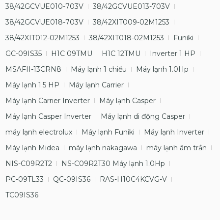
38/42GCVUE010-703V
38/42GCVUE013-703V
38/42GCVUE018-703V
38/42XIT009-02M1253
38/42XIT012-02M1253
38/42XIT018-02M1253
Funiki
GC-09IS35
H1C 09TMU
H1C 12TMU
Inverter 1 HP
MSAFII-13CRN8
Máy lạnh 1 chiều
Máy lạnh 1.0Hp
Máy lạnh 1.5 HP
Máy lạnh Carrier
Máy lạnh Carrier Inverter
Máy lạnh Casper
Máy lạnh Casper Inverter
Máy lạnh di động Casper
máy lạnh electrolux
Máy lạnh Funiki
Máy lạnh Inverter
Máy lạnh Midea
máy lạnh nakagawa
máy lạnh âm trần
NIS-C09R2T2
NS-C09R2T30 Máy lạnh 1.0Hp
PC-09TL33
QC-09IS36
RAS-H10C4KCVG-V
TC09IS36