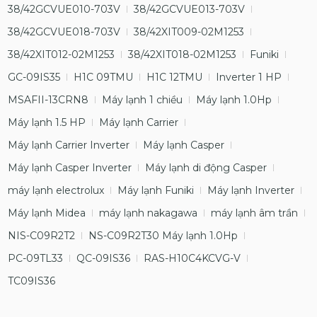
38/42GCVUE010-703V
38/42GCVUE013-703V
38/42GCVUE018-703V
38/42XIT009-02M1253
38/42XIT012-02M1253
38/42XIT018-02M1253
Funiki
GC-09IS35
H1C 09TMU
H1C 12TMU
Inverter 1 HP
MSAFII-13CRN8
Máy lạnh 1 chiều
Máy lạnh 1.0Hp
Máy lạnh 1.5 HP
Máy lạnh Carrier
Máy lạnh Carrier Inverter
Máy lạnh Casper
Máy lạnh Casper Inverter
Máy lạnh di động Casper
máy lạnh electrolux
Máy lạnh Funiki
Máy lạnh Inverter
Máy lạnh Midea
máy lạnh nakagawa
máy lạnh âm trần
NIS-C09R2T2
NS-C09R2T30 Máy lạnh 1.0Hp
PC-09TL33
QC-09IS36
RAS-H10C4KCVG-V
TC09IS36