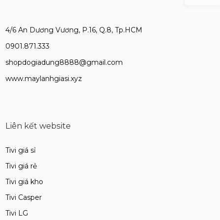
4/6 An Dương Vương, P.16, Q.8, Tp.HCM
0901.871.333
shopdogiadung8888@gmail.com
www.maylanhgiasi.xyz
Liên kết website
Tivi giá sỉ
Tivi giá rẻ
Tivi giá kho
Tivi Casper
Tivi LG