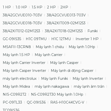
1 HP
1.0 HP
1.5 HP
2 HP
2HP
38/42GCVUE010-703V
38/42GCVUE013-703V
38/42GCVUE018-703V
38/42XIT009-02M1253
38/42XIT012-02M1253
38/42XIT018-02M1253
Funiki
GC-09IS35
H1C 09TMU
H1C 12TMU
Inverter 1 HP
MSAFII-13CRN8
Máy lạnh 1 chiều
Máy lạnh 1.0Hp
Máy lạnh 1.5 HP
Máy lạnh Carrier
Máy lạnh Carrier Inverter
Máy lạnh Casper
Máy lạnh Casper Inverter
Máy lạnh di động Casper
máy lạnh electrolux
Máy lạnh Funiki
Máy lạnh Inverter
Máy lạnh Midea
máy lạnh nakagawa
máy lạnh âm trần
NIS-C09R2T2
NS-C09R2T30 Máy lạnh 1.0Hp
PC-09TL33
QC-09IS36
RAS-H10C4KCVG-V
TC09IS36