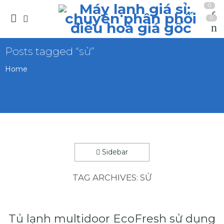
0
0
Posts tagged “sử”
Home
Sidebar
TAG ARCHIVES:
SỬ
Tủ lạnh multidoor EcoFresh sử dụng