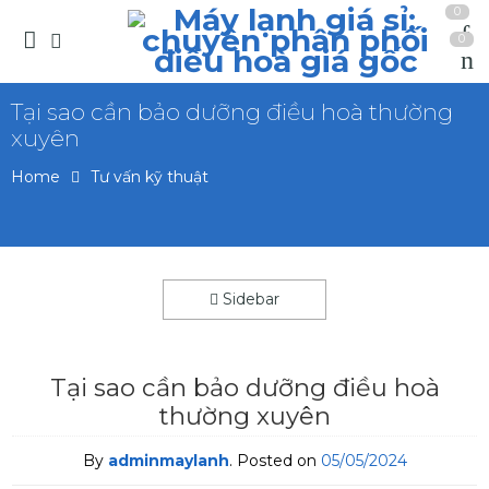
0
0
Tại sao cần bảo dưỡng điều hoà thường
xuyên
Home
Tư vấn kỹ thuật
Sidebar
Tại sao cần bảo dưỡng điều hoà
thường xuyên
By
adminmaylanh
.
Posted on
05/05/2024