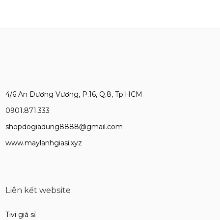
4/6 An Dương Vương, P.16, Q.8, Tp.HCM
0901.871.333
shopdogiadung8888@gmail.com
www.maylanhgiasi.xyz
Liên kết website
Tivi giá sỉ