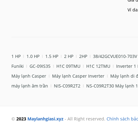
Ví da
1 HP
1.0 HP
1.5 HP
2 HP
2HP
38/42GCVUE010-703V
Funiki
GC-09IS35
H1C 09TMU
H1C 12TMU
Inverter 1
Máy lạnh Casper
Máy lạnh Casper Inverter
Máy lạnh di 
máy lạnh âm trần
NIS-C09R2T2
NS-C09R2T30 Máy lạnh 1
©
2023
Maylanhgiasi.xyz
- All Right reserved.
Chính sách bả