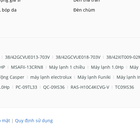
, bóp da
Đèn chùm
38/42GCVUE013-703V
38/42GCVUE018-703V
38/42XIT009-02
 HP
MSAFII-13CRN8
Máy lạnh 1 chiều
Máy lạnh 1.0Hp
Máy 
động Casper
máy lạnh electrolux
Máy lạnh Funiki
Máy lạnh I
.0Hp
PC-09TL33
QC-09IS36
RAS-H10C4KCVG-V
TC09IS36
o mật
|
Quy định sử dụng