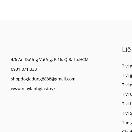
Liê
4/6 An Dương Vương, P.16, Q.8, Tp.HCM
Tivi g
0901.871.333
Tivi 
shopdogiadung8888@gmail.com
Tivi 
www.maylanhgiasi.xyz
Tivi 
Tivi 
Tivi
Thế 
Gia d