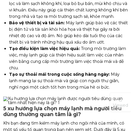
lọc và làm sạch không khí, loại bỏ bụi bẩn, mùi khó chịu và
vi khuẩn. Điều này giúp cải thiện chất lượng không khí bên
trong nhà và tạo ra môi trường sạch sẽ, khỏe mạnh.
Bảo vệ thiết bị và tài sản:
Máy lạnh giúp bảo vệ các thiết
bị điện tử và tài sản khỏi hỏa họa và thiệt hại gây ra bởi
nhiệt độ cao và độ ẩm. Nó giúp kéo dài tuổi thọ của các
thiết bị và tránh những hậu quả xấu do ẩm ướt.
Tạo điều kiện làm việc hiệu quả:
Trong môi trường làm
việc, máy lạnh giúp cải thiện hiệu suất làm việc của nhân
viên bằng cung cấp môi trường làm việc thoải mái và dễ
chịu.
Tạo sự thoải mái trong cuộc sống hàng ngày:
Máy
lạnh mang lại sự thoải mái và giúp con người thư giãn,
nghỉ ngơi một cách tốt hơn trong mùa hè oi bức.
Viewed
5 xu hướng lựa chọn máy lạnh mà người tiêu
dùng thường quan tâm là gì?
Khi bạn đang tìm kiếm máy lạnh cho ngôi nhà của mình, có
một số yếu tố quan trọng bạn nên xem xét. Dưới đây là 5 xu