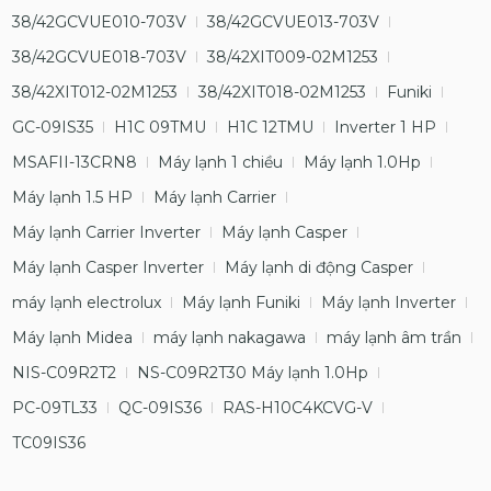
38/42GCVUE010-703V
38/42GCVUE013-703V
38/42GCVUE018-703V
38/42XIT009-02M1253
38/42XIT012-02M1253
38/42XIT018-02M1253
Funiki
GC-09IS35
H1C 09TMU
H1C 12TMU
Inverter 1 HP
MSAFII-13CRN8
Máy lạnh 1 chiều
Máy lạnh 1.0Hp
Máy lạnh 1.5 HP
Máy lạnh Carrier
Máy lạnh Carrier Inverter
Máy lạnh Casper
Máy lạnh Casper Inverter
Máy lạnh di động Casper
máy lạnh electrolux
Máy lạnh Funiki
Máy lạnh Inverter
Máy lạnh Midea
máy lạnh nakagawa
máy lạnh âm trần
NIS-C09R2T2
NS-C09R2T30 Máy lạnh 1.0Hp
PC-09TL33
QC-09IS36
RAS-H10C4KCVG-V
TC09IS36