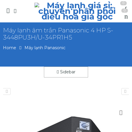
0
0
Máy lạnh âm trần Panasonic 4 HP S-
3448PU3H/U-34PR1H5
Home
Máy lạnh Panasonic
Sidebar