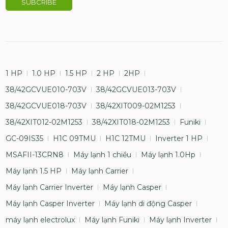
1 HP
1.0 HP
1.5 HP
2 HP
2HP
38/42GCVUE010-703V
38/42GCVUE013-703V
38/42GCVUE018-703V
38/42XIT009-02M1253
38/42XIT012-02M1253
38/42XIT018-02M1253
Funiki
GC-09IS35
H1C 09TMU
H1C 12TMU
Inverter 1 HP
MSAFII-13CRN8
Máy lạnh 1 chiều
Máy lạnh 1.0Hp
Máy lạnh 1.5 HP
Máy lạnh Carrier
Máy lạnh Carrier Inverter
Máy lạnh Casper
Máy lạnh Casper Inverter
Máy lạnh di động Casper
máy lạnh electrolux
Máy lạnh Funiki
Máy lạnh Inverter