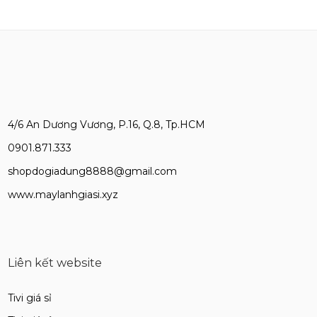
4/6 An Dương Vương, P.16, Q.8, Tp.HCM
0901.871.333
shopdogiadung8888@gmail.com
www.maylanhgiasi.xyz
Liên kết website
Tivi giá sỉ