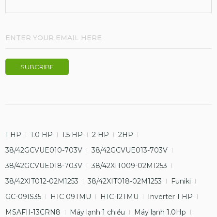
1 HP
1.0 HP
1.5 HP
2 HP
2HP
38/42GCVUE010-703V
38/42GCVUE013-703V
38/42GCVUE018-703V
38/42XIT009-02M1253
38/42XIT012-02M1253
38/42XIT018-02M1253
Funiki
GC-09IS35
H1C 09TMU
H1C 12TMU
Inverter 1 HP
MSAFII-13CRN8
Máy lạnh 1 chiều
Máy lạnh 1.0Hp