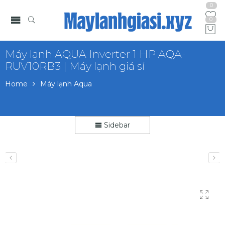
0
0
Máy lạnh AQUA Inverter 1 HP AQA-
RUV10RB3 | Máy lạnh giá sỉ
Home
Máy lạnh Aqua
Sidebar