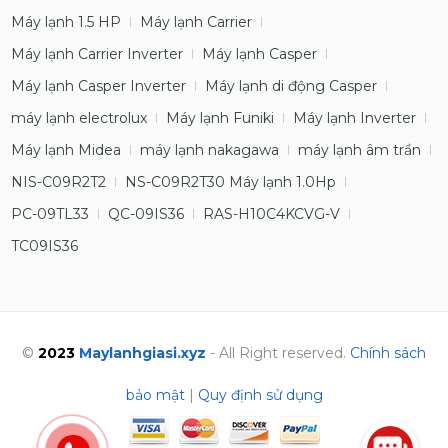
Máy lạnh 1.5 HP
Máy lạnh Carrier
Máy lạnh Carrier Inverter
Máy lạnh Casper
Máy lạnh Casper Inverter
Máy lạnh di động Casper
máy lạnh electrolux
Máy lạnh Funiki
Máy lạnh Inverter
Máy lạnh Midea
máy lạnh nakagawa
máy lạnh âm trần
NIS-C09R2T2
NS-C09R2T30 Máy lạnh 1.0Hp
PC-09TL33
QC-09IS36
RAS-H10C4KCVG-V
TC09IS36
©
2023
Maylanhgiasi.xyz
- All Right reserved.
Chính sách
bảo mật
|
Quy định sử dụng