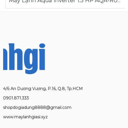
Máy Lạnh Aqua Inverter 1.5 HP AQA-RUV13RB | Máy Lạnh Giá Sỉ
4/6 An Dương Vương, P.16, Q.8, Tp.HCM
0901.871.333
shopdogiadung8888@gmail.com
www.maylanhgiasi.xyz