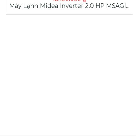
Máy Lạnh Midea Inverter 2.0 HP MSAGII-18CRDN8 | Máy Lạnh Giá Sỉ