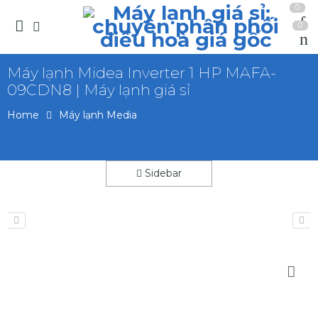
0
0
Máy lạnh Midea Inverter 1 HP MAFA-
09CDN8 | Máy lạnh giá sỉ
Home
Máy lạnh Media
Sidebar