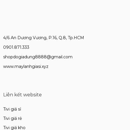
4/6 An Dương Vương, P.16, Q.8, Tp.HCM
0901.871.333
shopdogiadung8888@gmail.com
www.maylanhgiasi.xyz
Liên kết website
Tivi giá sỉ
Tivi giá rẻ
Tivi giá kho