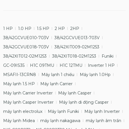
1 HP
1.0 HP
1.5 HP
2 HP
2HP
38/42GCVUE010-703V
38/42GCVUE013-703V
38/42GCVUE018-703V
38/42XIT009-02M1253
38/42XIT012-02M1253
38/42XIT018-02M1253
Funiki
GC-09IS35
H1C 09TMU
H1C 12TMU
Inverter 1 HP
MSAFII-13CRN8
Máy lạnh 1 chiều
Máy lạnh 1.0Hp
Máy lạnh 1.5 HP
Máy lạnh Carrier
Máy lạnh Carrier Inverter
Máy lạnh Casper
Máy lạnh Casper Inverter
Máy lạnh di động Casper
máy lạnh electrolux
Máy lạnh Funiki
Máy lạnh Inverter
Máy lạnh Midea
máy lạnh nakagawa
máy lạnh âm trần