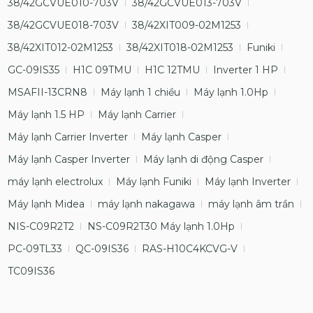
38/42GCVUE010-703V
38/42GCVUE013-703V
38/42GCVUE018-703V
38/42XIT009-02M1253
38/42XIT012-02M1253
38/42XIT018-02M1253
Funiki
GC-09IS35
H1C 09TMU
H1C 12TMU
Inverter 1 HP
MSAFII-13CRN8
Máy lạnh 1 chiều
Máy lạnh 1.0Hp
Máy lạnh 1.5 HP
Máy lạnh Carrier
Máy lạnh Carrier Inverter
Máy lạnh Casper
Máy lạnh Casper Inverter
Máy lạnh di động Casper
máy lạnh electrolux
Máy lạnh Funiki
Máy lạnh Inverter
Máy lạnh Midea
máy lạnh nakagawa
máy lạnh âm trần
NIS-C09R2T2
NS-C09R2T30 Máy lạnh 1.0Hp
PC-09TL33
QC-09IS36
RAS-H10C4KCVG-V
TC09IS36