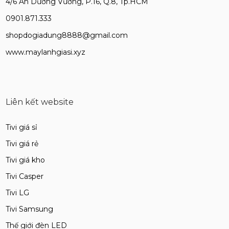
4/6 An Dương Vương, P.16, Q.8, Tp.HCM
0901.871.333
shopdogiadung8888@gmail.com
www.maylanhgiasi.xyz
Liên kết website
Tivi giá sỉ
Tivi giá rẻ
Tivi giá kho
Tivi Casper
Tivi LG
Tivi Samsung
Thế giới đèn LED