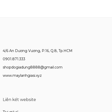
4/6 An Dương Vương, P.16, Q.8, Tp.HCM
0901.871.333
shopdogiadung8888@gmail.com
www.maylanhgiasi.xyz
Liên kết website