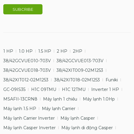
1 HP
1.0 HP
1.5 HP
2 HP
2HP
38/42GCVUE010-703V
38/42GCVUE013-703V
38/42GCVUE018-703V
38/42XIT009-02M1253
38/42XIT012-02M1253
38/42XIT018-02M1253
Funiki
GC-09IS35
H1C 09TMU
H1C 12TMU
Inverter 1 HP
MSAFII-13CRN8
Máy lạnh 1 chiều
Máy lạnh 1.0Hp
Máy lạnh 1.5 HP
Máy lạnh Carrier
Máy lạnh Carrier Inverter
Máy lạnh Casper
Máy lạnh Casper Inverter
Máy lạnh di động Casper