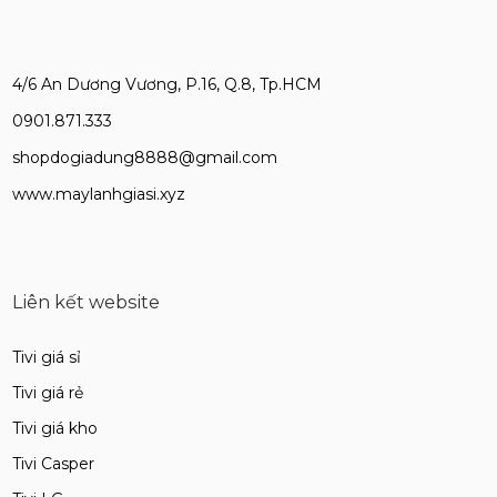
4/6 An Dương Vương, P.16, Q.8, Tp.HCM
0901.871.333
shopdogiadung8888@gmail.com
www.maylanhgiasi.xyz
Liên kết website
Tivi giá sỉ
Tivi giá rẻ
Tivi giá kho
Tivi Casper