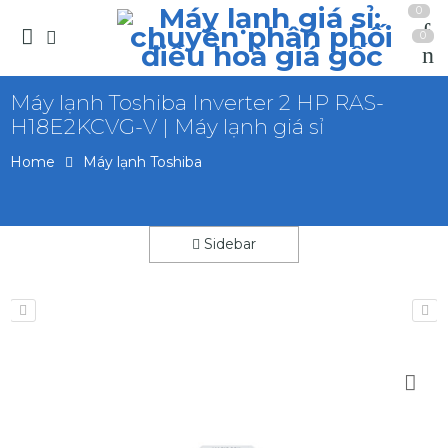
0
0
Máy lạnh Toshiba Inverter 2 HP RAS-
H18E2KCVG-V | Máy lạnh giá sỉ
Home
Máy lạnh Toshiba
Sidebar