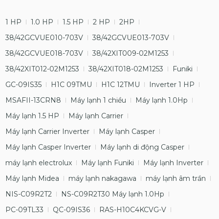
1 HP
1.0 HP
1.5 HP
2 HP
2HP
38/42GCVUE010-703V
38/42GCVUE013-703V
38/42GCVUE018-703V
38/42XIT009-02M1253
38/42XIT012-02M1253
38/42XIT018-02M1253
Funiki
GC-09IS35
H1C 09TMU
H1C 12TMU
Inverter 1 HP
MSAFII-13CRN8
Máy lạnh 1 chiều
Máy lạnh 1.0Hp
Máy lạnh 1.5 HP
Máy lạnh Carrier
Máy lạnh Carrier Inverter
Máy lạnh Casper
Máy lạnh Casper Inverter
Máy lạnh di động Casper
máy lạnh electrolux
Máy lạnh Funiki
Máy lạnh Inverter
Máy lạnh Midea
máy lạnh nakagawa
máy lạnh âm trần
NIS-C09R2T2
NS-C09R2T30 Máy lạnh 1.0Hp
PC-09TL33
QC-09IS36
RAS-H10C4KCVG-V