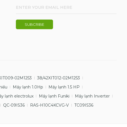
XIT009-02M1253
38/42XIT012-02M1253
hiều
Máy lạnh 1.0Hp
Máy lạnh 1.5 HP
y lạnh electrolux
Máy lạnh Funiki
Máy lạnh Inverter
QC-09IS36
RAS-H10C4KCVG-V
TC09IS36