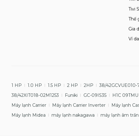
Tivi
Thế 
Gia d
Ví da
1 HP
1.0 HP
1.5 HP
2 HP
2HP
38/42GCVUE010-
38/42XIT018-02M1253
Funiki
GC-09IS35
H1C 09TMU
Máy lạnh Carrier
Máy lạnh Carrier Inverter
Máy lạnh Ca
Máy lạnh Midea
máy lạnh nakagawa
máy lạnh âm trần