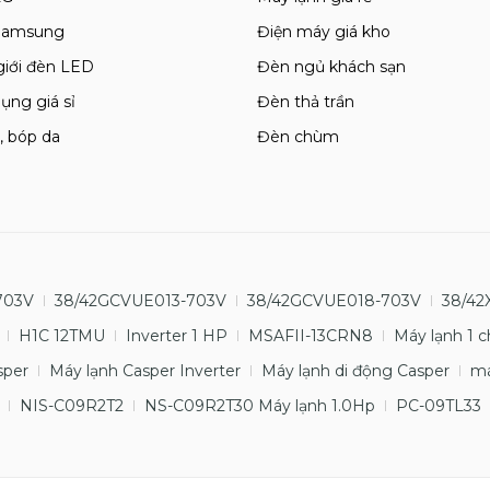
 Samsung
Điện máy giá kho
giới đèn LED
Đèn ngủ khách sạn
ụng giá sỉ
Đèn thả trần
, bóp da
Đèn chùm
703V
38/42GCVUE013-703V
38/42GCVUE018-703V
38/42
H1C 12TMU
Inverter 1 HP
MSAFII-13CRN8
Máy lạnh 1 c
sper
Máy lạnh Casper Inverter
Máy lạnh di động Casper
má
NIS-C09R2T2
NS-C09R2T30 Máy lạnh 1.0Hp
PC-09TL33