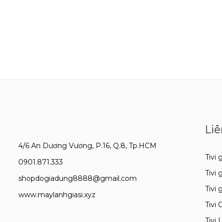
Liê
4/6 An Dương Vương, P.16, Q.8, Tp.HCM
Tivi g
0901.871.333
Tivi 
shopdogiadung8888@gmail.com
Tivi 
www.maylanhgiasi.xyz
Tivi 
Tivi 