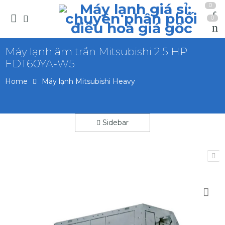
0
0
Máy lạnh âm trần Mitsubishi 2.5 HP
FDT60YA-W5
Home
Máy lạnh Mitsubishi Heavy
Sidebar