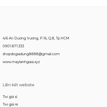
4/6 An Dương Vương, P.16, Q.8, Tp.HCM
0901.871.333
shopdogiadung8888@gmail.com
www.maylanhgiasi.xyz
Liên kết website
Tivi giá sỉ
Tivi giá rẻ