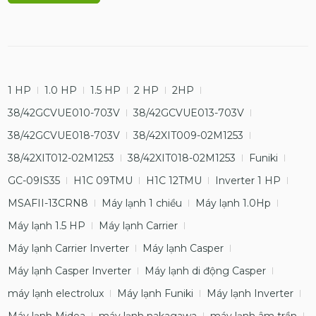
1 HP
1.0 HP
1.5 HP
2 HP
2HP
38/42GCVUE010-703V
38/42GCVUE013-703V
38/42GCVUE018-703V
38/42XIT009-02M1253
38/42XIT012-02M1253
38/42XIT018-02M1253
Funiki
GC-09IS35
H1C 09TMU
H1C 12TMU
Inverter 1 HP
MSAFII-13CRN8
Máy lạnh 1 chiều
Máy lạnh 1.0Hp
Máy lạnh 1.5 HP
Máy lạnh Carrier
Máy lạnh Carrier Inverter
Máy lạnh Casper
Máy lạnh Casper Inverter
Máy lạnh di động Casper
máy lạnh electrolux
Máy lạnh Funiki
Máy lạnh Inverter