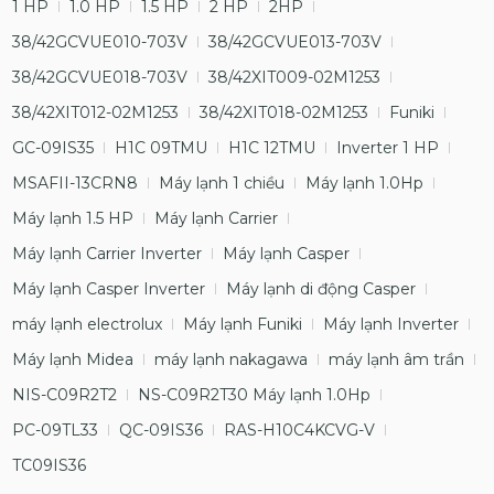
1 HP
1.0 HP
1.5 HP
2 HP
2HP
38/42GCVUE010-703V
38/42GCVUE013-703V
38/42GCVUE018-703V
38/42XIT009-02M1253
38/42XIT012-02M1253
38/42XIT018-02M1253
Funiki
GC-09IS35
H1C 09TMU
H1C 12TMU
Inverter 1 HP
MSAFII-13CRN8
Máy lạnh 1 chiều
Máy lạnh 1.0Hp
Máy lạnh 1.5 HP
Máy lạnh Carrier
Máy lạnh Carrier Inverter
Máy lạnh Casper
Máy lạnh Casper Inverter
Máy lạnh di động Casper
máy lạnh electrolux
Máy lạnh Funiki
Máy lạnh Inverter
Máy lạnh Midea
máy lạnh nakagawa
máy lạnh âm trần
NIS-C09R2T2
NS-C09R2T30 Máy lạnh 1.0Hp
PC-09TL33
QC-09IS36
RAS-H10C4KCVG-V
TC09IS36