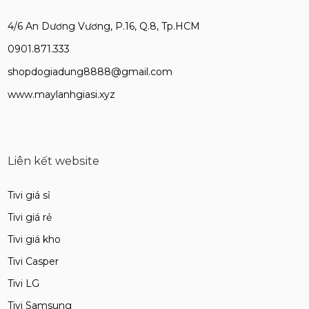
4/6 An Dương Vương, P.16, Q.8, Tp.HCM
0901.871.333
shopdogiadung8888@gmail.com
www.maylanhgiasi.xyz
Liên kết website
Tivi giá sỉ
Tivi giá rẻ
Tivi giá kho
Tivi Casper
Tivi LG
Tivi Samsung