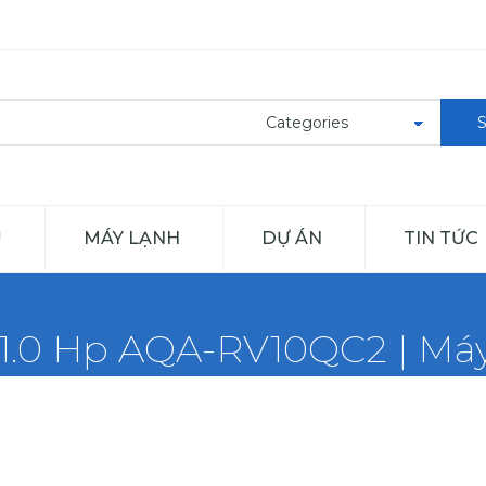
Ủ
MÁY LẠNH
DỰ ÁN
TIN TỨC
1.0 Hp AQA-RV10QC2 | Máy 