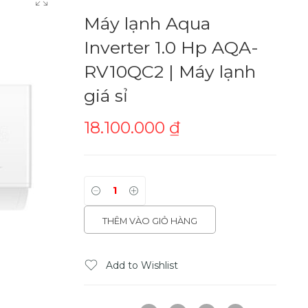
Máy lạnh Aqua
Inverter 1.0 Hp AQA-
RV10QC2 | Máy lạnh
giá sỉ
18.100.000
₫
THÊM VÀO GIỎ HÀNG
Add to Wishlist