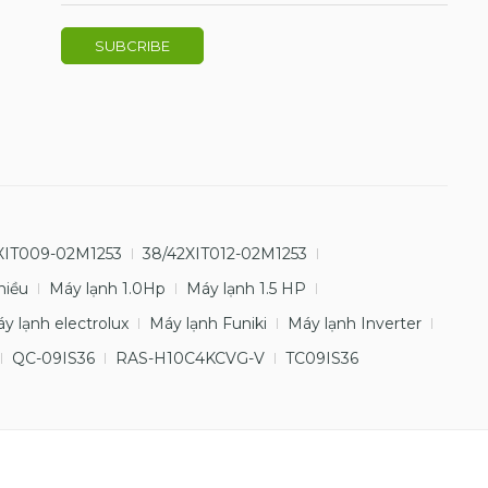
XIT009-02M1253
38/42XIT012-02M1253
hiều
Máy lạnh 1.0Hp
Máy lạnh 1.5 HP
y lạnh electrolux
Máy lạnh Funiki
Máy lạnh Inverter
QC-09IS36
RAS-H10C4KCVG-V
TC09IS36