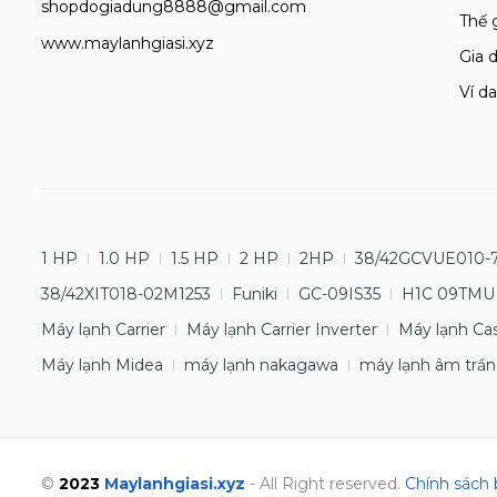
shopdogiadung8888@gmail.com
Thế 
www.maylanhgiasi.xyz
Gia d
Ví da
1 HP
1.0 HP
1.5 HP
2 HP
2HP
38/42GCVUE010-
38/42XIT018-02M1253
Funiki
GC-09IS35
H1C 09TMU
Máy lạnh Carrier
Máy lạnh Carrier Inverter
Máy lạnh Ca
Máy lạnh Midea
máy lạnh nakagawa
máy lạnh âm trần
©
2023
Maylanhgiasi.xyz
- All Right reserved.
Chính sách