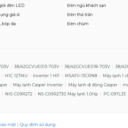
giới đèn LED
Đèn ngủ khách sạn
ụng giá sỉ
Đèn thả trần
, bóp da
Đèn chùm
703V
38/42GCVUE013-703V
38/42GCVUE018-703V
38/42
H1C 12TMU
Inverter 1 HP
MSAFII-13CRN8
Máy lạnh 1 c
sper
Máy lạnh Casper Inverter
Máy lạnh di động Casper
má
NIS-C09R2T2
NS-C09R2T30 Máy lạnh 1.0Hp
PC-09TL33
 bảo mật
|
Quy định sử dụng