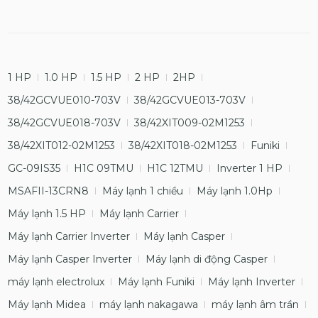
1 HP
1.0 HP
1.5 HP
2 HP
2HP
38/42GCVUE010-703V
38/42GCVUE013-703V
38/42GCVUE018-703V
38/42XIT009-02M1253
38/42XIT012-02M1253
38/42XIT018-02M1253
Funiki
GC-09IS35
H1C 09TMU
H1C 12TMU
Inverter 1 HP
MSAFII-13CRN8
Máy lạnh 1 chiều
Máy lạnh 1.0Hp
Máy lạnh 1.5 HP
Máy lạnh Carrier
Máy lạnh Carrier Inverter
Máy lạnh Casper
Máy lạnh Casper Inverter
Máy lạnh di động Casper
máy lạnh electrolux
Máy lạnh Funiki
Máy lạnh Inverter
Máy lạnh Midea
máy lạnh nakagawa
máy lạnh âm trần