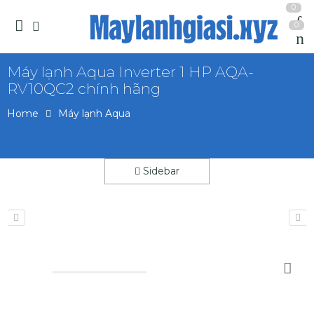
0
0
Máy lạnh Aqua Inverter 1 HP AQA-
RV10QC2 chính hãng
Home
Máy lạnh Aqua
Sidebar