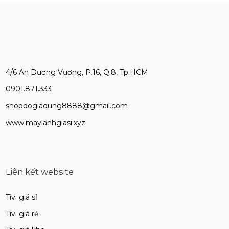
4/6 An Dương Vương, P.16, Q.8, Tp.HCM
0901.871.333
shopdogiadung8888@gmail.com
www.maylanhgiasi.xyz
Liên kết website
Tivi giá sỉ
Tivi giá rẻ