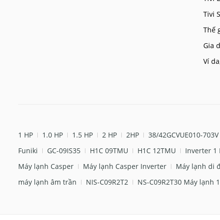
Tivi
Thế 
Gia d
Ví da
1 HP
1.0 HP
1.5 HP
2 HP
2HP
38/42GCVUE010-703V
Funiki
GC-09IS35
H1C 09TMU
H1C 12TMU
Inverter 1
Máy lạnh Casper
Máy lạnh Casper Inverter
Máy lạnh di 
máy lạnh âm trần
NIS-C09R2T2
NS-C09R2T30 Máy lạnh 1