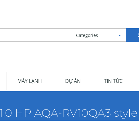
MÁY LẠNH
DỰ ÁN
TIN TỨC
 1.0 HP AQA-RV10QA3 style