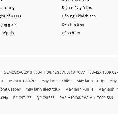
 Samsung
Điện máy giá kho
giới đèn LED
Đèn ngủ khách sạn
ụng giá sỉ
Đèn thả trần
, bóp da
Đèn chùm
38/42GCVUE013-703V
38/42GCVUE018-703V
38/42XIT009-02
 HP
MSAFII-13CRN8
Máy lạnh 1 chiều
Máy lạnh 1.0Hp
Máy 
động Casper
máy lạnh electrolux
Máy lạnh Funiki
Máy lạnh I
.0Hp
PC-09TL33
QC-09IS36
RAS-H10C4KCVG-V
TC09IS36