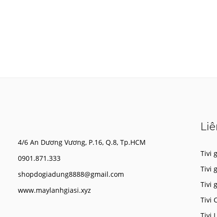
Liê
4/6 An Dương Vương, P.16, Q.8, Tp.HCM
Tivi g
0901.871.333
Tivi 
shopdogiadung8888@gmail.com
Tivi 
www.maylanhgiasi.xyz
Tivi 
Tivi 