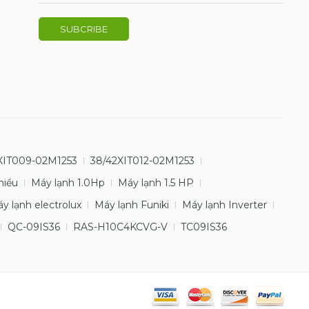
XIT009-02M1253
38/42XIT012-02M1253
hiều
Máy lạnh 1.0Hp
Máy lạnh 1.5 HP
y lạnh electrolux
Máy lạnh Funiki
Máy lạnh Inverter
QC-09IS36
RAS-H10C4KCVG-V
TC09IS36