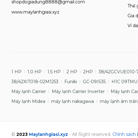
shopdogiadung8888@gmail.com
Thế 
www.maylanhgiasi.xyz
Gia d
Ví da
1 HP
1.0 HP
1.5 HP
2 HP
2HP
38/42GCVUE010-
38/42XIT018-02M1253
Funiki
GC-09IS35
H1C 09TMU
Máy lạnh Carrier
Máy lạnh Carrier Inverter
Máy lạnh Ca
Máy lạnh Midea
máy lạnh nakagawa
máy lạnh âm trần
©
2023
Maylanhgiasi.xyz
- All Right reserved.
Chính sách