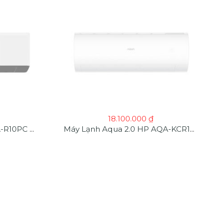
18.100.000
₫
Máy Lạnh Aqua 1 HP AQA-R10PC Chính Hãng, Giá Tốt, Giao Nhanh
Máy Lạnh Aqua 2.0 HP AQA-KCR18PA | Máy Lạnh Giá Sỉ