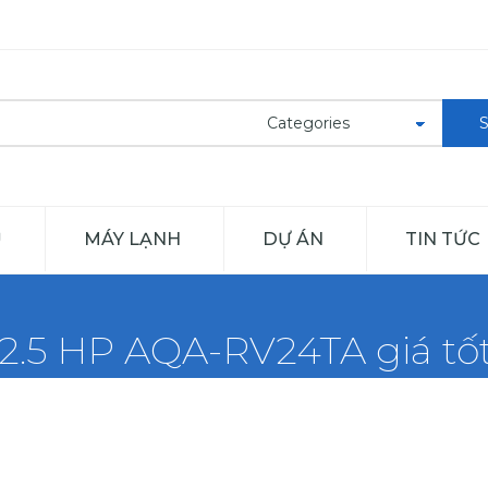
Ủ
MÁY LẠNH
DỰ ÁN
TIN TỨC
2.5 HP AQA-RV24TA giá tốt