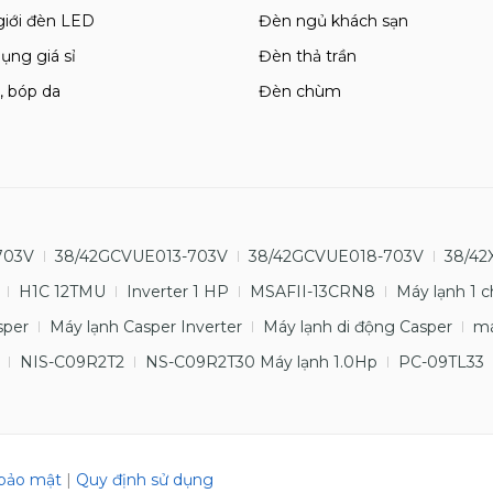
giới đèn LED
Đèn ngủ khách sạn
ụng giá sỉ
Đèn thả trần
, bóp da
Đèn chùm
703V
38/42GCVUE013-703V
38/42GCVUE018-703V
38/42
H1C 12TMU
Inverter 1 HP
MSAFII-13CRN8
Máy lạnh 1 c
sper
Máy lạnh Casper Inverter
Máy lạnh di động Casper
má
NIS-C09R2T2
NS-C09R2T30 Máy lạnh 1.0Hp
PC-09TL33
 bảo mật
|
Quy định sử dụng