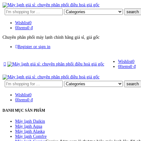
Search
here
Wishlist
0
0
Items
0
₫
Chuyên phân phối máy lạnh chính hãng giá sỉ, giá gốc
Register or sign in
Wishlist
0
0
Items
0
₫
Search
here
Wishlist
0
0
Items
0
₫
DANH MỤC SẢN PHẨM
Máy lạnh Daikin
Máy lạnh Aqua
Máy lạnh Alaska
Máy lạnh Comfre