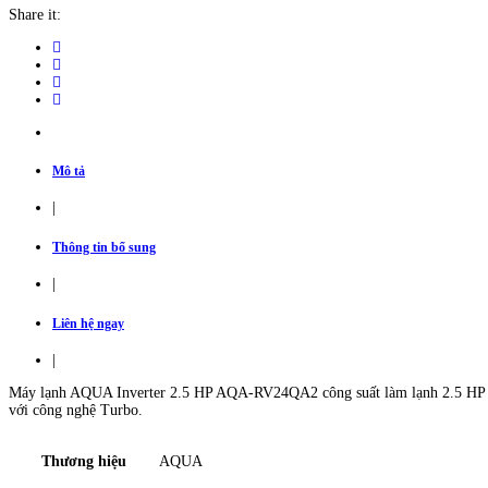
2.5
Share it:
HP
AQA-
RV24QA2
|
Máy
lạnh
giá
sỉ
quantity
Mô tả
|
Thông tin bổ sung
|
Liên hệ ngay
|
Máy lạnh AQUA Inverter 2.5 HP AQA-RV24QA2 công suất làm lạnh 2.5 HP làm 
với công nghệ Turbo.
Thương hiệu
AQUA