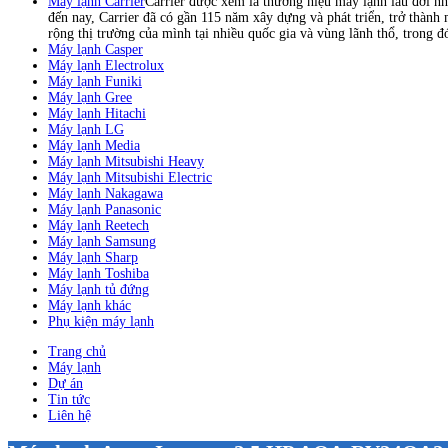
Máy lạnh Carrier
Carrier được xem là thương hiệu máy lạnh lâu đời nh
đến nay, Carrier đã có gần 115 năm xây dựng và phát triển, trở thành
rộng thị trường của mình tại nhiều quốc gia và vùng lãnh thổ, trong 
Máy lạnh Casper
Máy lạnh Electrolux
Máy lạnh Funiki
Máy lạnh Gree
Máy lạnh Hitachi
Máy lạnh LG
Máy lạnh Media
Máy lạnh Mitsubishi Heavy
Máy lạnh Mitsubishi Electric
Máy lạnh Nakagawa
Máy lạnh Panasonic
Máy lạnh Reetech
Máy lạnh Samsung
Máy lạnh Sharp
Máy lạnh Toshiba
Máy lạnh tủ đứng
Máy lạnh khác
Phụ kiện máy lạnh
Trang chủ
Máy lạnh
Dự án
Tin tức
Liên hệ