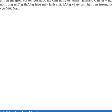
ất trên thế giới, với tên gọi được lấy cảm hứng từ Willis Haviland Carrier – 
 một trong những thương hiệu máy lạnh chất lượng và uy tín nhất trên trường q
đó có Việt Nam.