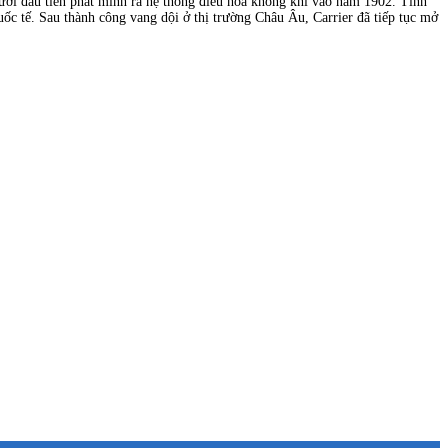
người đầu tiên phát minh ra hệ thống điều hòa không khí vào năm 1902. Tính
uốc tế. Sau thành công vang dội ở thị trường Châu Âu, Carrier đã tiếp tục mở