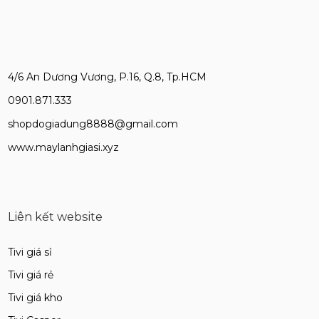
4/6 An Dương Vương, P.16, Q.8, Tp.HCM
0901.871.333
shopdogiadung8888@gmail.com
www.maylanhgiasi.xyz
Liên kết website
Tivi giá sỉ
Tivi giá rẻ
Tivi giá kho