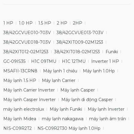
1 HP
1.0 HP
1.5 HP
2 HP
2HP
38/42GCVUE010-703V
38/42GCVUE013-703V
38/42GCVUE018-703V
38/42XIT009-02M1253
38/42XIT012-02M1253
38/42XIT018-02M1253
Funiki
GC-09IS35
H1C 09TMU
H1C 12TMU
Inverter 1 HP
MSAFII-13CRN8
Máy lạnh 1 chiều
Máy lạnh 1.0Hp
Máy lạnh 1.5 HP
Máy lạnh Carrier
Máy lạnh Carrier Inverter
Máy lạnh Casper
Máy lạnh Casper Inverter
Máy lạnh di động Casper
máy lạnh electrolux
Máy lạnh Funiki
Máy lạnh Inverter
Máy lạnh Midea
máy lạnh nakagawa
máy lạnh âm trần
NIS-C09R2T2
NS-C09R2T30 Máy lạnh 1.0Hp