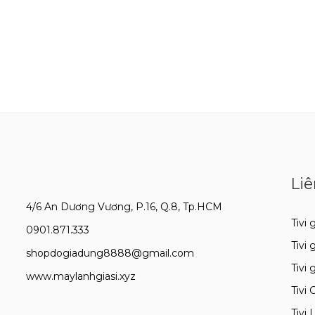
Liê
4/6 An Dương Vương, P.16, Q.8, Tp.HCM
Tivi g
0901.871.333
Tivi 
shopdogiadung8888@gmail.com
Tivi 
www.maylanhgiasi.xyz
Tivi 
Tivi 