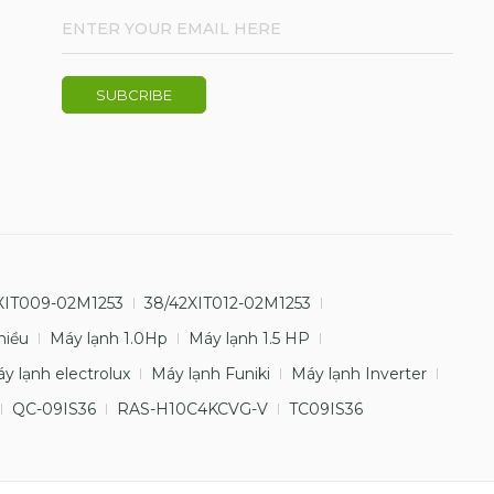
XIT009-02M1253
38/42XIT012-02M1253
hiều
Máy lạnh 1.0Hp
Máy lạnh 1.5 HP
y lạnh electrolux
Máy lạnh Funiki
Máy lạnh Inverter
QC-09IS36
RAS-H10C4KCVG-V
TC09IS36