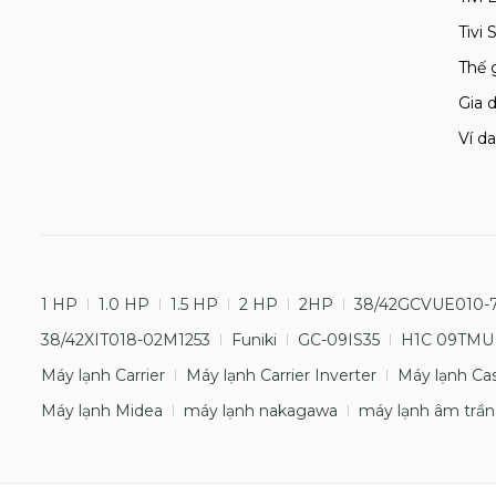
Tivi
Thế 
Gia d
Ví da
1 HP
1.0 HP
1.5 HP
2 HP
2HP
38/42GCVUE010-
38/42XIT018-02M1253
Funiki
GC-09IS35
H1C 09TMU
Máy lạnh Carrier
Máy lạnh Carrier Inverter
Máy lạnh Ca
Máy lạnh Midea
máy lạnh nakagawa
máy lạnh âm trần