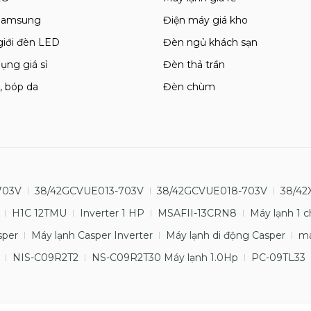
 Samsung
Điện máy giá kho
giới đèn LED
Đèn ngủ khách sạn
ụng giá sỉ
Đèn thả trần
, bóp da
Đèn chùm
703V
38/42GCVUE013-703V
38/42GCVUE018-703V
38/42
H1C 12TMU
Inverter 1 HP
MSAFII-13CRN8
Máy lạnh 1 c
sper
Máy lạnh Casper Inverter
Máy lạnh di động Casper
má
NIS-C09R2T2
NS-C09R2T30 Máy lạnh 1.0Hp
PC-09TL33