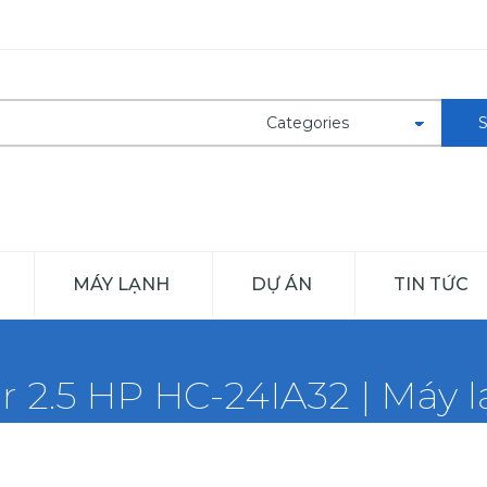
MÁY LẠNH
DỰ ÁN
TIN TỨC
r 2.5 HP HC-24IA32 | Máy lạ