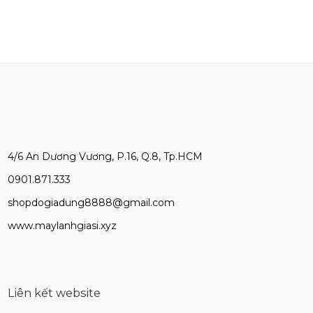
4/6 An Dương Vương, P.16, Q.8, Tp.HCM
0901.871.333
shopdogiadung8888@gmail.com
www.maylanhgiasi.xyz
Liên kết website