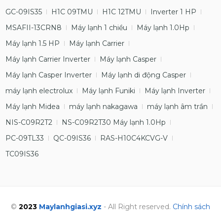
GC-09IS35
H1C 09TMU
H1C 12TMU
Inverter 1 HP
MSAFII-13CRN8
Máy lạnh 1 chiều
Máy lạnh 1.0Hp
Máy lạnh 1.5 HP
Máy lạnh Carrier
Máy lạnh Carrier Inverter
Máy lạnh Casper
Máy lạnh Casper Inverter
Máy lạnh di động Casper
máy lạnh electrolux
Máy lạnh Funiki
Máy lạnh Inverter
Máy lạnh Midea
máy lạnh nakagawa
máy lạnh âm trần
NIS-C09R2T2
NS-C09R2T30 Máy lạnh 1.0Hp
PC-09TL33
QC-09IS36
RAS-H10C4KCVG-V
TC09IS36
©
2023
Maylanhgiasi.xyz
- All Right reserved.
Chính sách