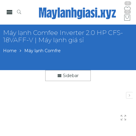
0
0
Máy lạnh Comfee Inverter 2.0 HP CFS-
18VAFF-V | Máy lạnh giá sỉ
Home
Máy lạnh Comfre
Sidebar