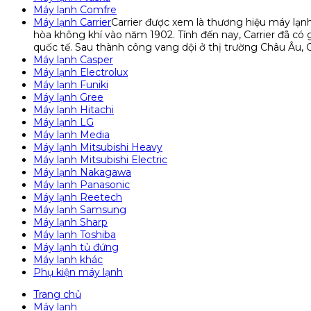
Máy lạnh Comfre
Máy lạnh Carrier
Carrier được xem là thương hiệu máy lạnh 
hòa không khí vào năm 1902. Tính đến nay, Carrier đã có
quốc tế. Sau thành công vang dội ở thị trường Châu Âu, C
Máy lạnh Casper
Máy lạnh Electrolux
Máy lạnh Funiki
Máy lạnh Gree
Máy lạnh Hitachi
Máy lạnh LG
Máy lạnh Media
Máy lạnh Mitsubishi Heavy
Máy lạnh Mitsubishi Electric
Máy lạnh Nakagawa
Máy lạnh Panasonic
Máy lạnh Reetech
Máy lạnh Samsung
Máy lạnh Sharp
Máy lạnh Toshiba
Máy lạnh tủ đứng
Máy lạnh khác
Phụ kiện máy lạnh
Trang chủ
Máy lạnh