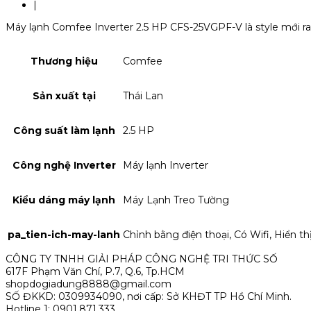
|
Máy lạnh Comfee Inverter 2.5 HP CFS-25VGPF-V là style mới ra
Thương hiệu
Comfee
Sản xuất tại
Thái Lan
Công suất làm lạnh
2.5 HP
Công nghệ Inverter
Máy lạnh Inverter
Kiểu dáng máy lạnh
Máy Lạnh Treo Tường
pa_tien-ich-may-lanh
Chỉnh bằng điện thoại, Có Wifi, Hiển th
CÔNG TY TNHH GIẢI PHÁP CÔNG NGHỆ TRI THỨC SỐ
617F Phạm Văn Chí, P.7, Q.6, Tp.HCM
shopdogiadung8888@gmail.com
SỐ ĐKKD: 0309934090, nơi cấp: Sở KHĐT TP Hồ Chí Minh.
Hotline 1: 0901.871.333