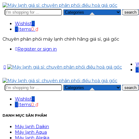
Search
here
Wishlist
0
0
Items
0
₫
Chuyên phân phối máy lạnh chính hãng giá sỉ, giá gốc
Register or sign in
W
0
Search
here
Wishlist
0
0
Items
0
₫
DANH MỤC SẢN PHẨM
Máy lạnh Daikin
Máy lạnh Aqua
Máy lạnh Alaska