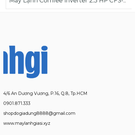
Máy Lạnh Comfee Inverter 2.5 HP CFS-25VGPF-V | Máy Lạnh Giá Sỉ
4/6 An Dương Vương, P.16, Q.8, Tp.HCM
0901.871.333
shopdogiadung8888@gmail.com
www.maylanhgiasi.xyz