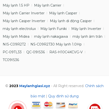
Máy lạnh 1.5 HP
Máy lạnh Carrier
Máy lạnh Carrier Inverter
Máy lạnh Casper
Máy lạnh Casper Inverter
Máy lạnh di động Casper
máy lạnh electrolux
Máy lạnh Funiki
Máy lạnh Inverter
Máy lạnh Midea
máy lạnh nakagawa
máy lạnh âm trần
NIS-C09R2T2
NS-C09R2T30 Máy lạnh 1.0Hp
PC-09TL33
QC-09IS36
RAS-H10C4KCVG-V
TC09IS36
©
2023
Maylanhgiasi.xyz
- All Right reserved.
Chính sách
bảo mật
|
Quy định sử dụng