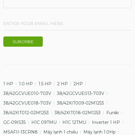
1 HP
1.0 HP
1.5 HP
2 HP
2HP
38/42GCVUE010-703V
38/42GCVUE013-703V
38/42GCVUE018-703V
38/42XIT009-02M1253
38/42XIT012-02M1253
38/42XIT018-02M1253
Funiki
GC-09IS35
H1C 09TMU
H1C 12TMU
Inverter 1 HP
MSAFII-13CRN8
Máy lạnh 1 chiều
Máy lạnh 1.0Hp