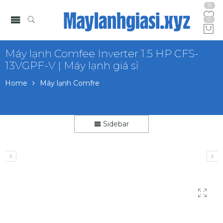
0
0
Máy lạnh Comfee Inverter 1.5 HP CFS-
13VGPF-V | Máy lạnh giá sỉ
Home
Máy lạnh Comfre
Sidebar