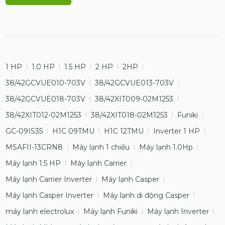
1 HP
1.0 HP
1.5 HP
2 HP
2HP
38/42GCVUE010-703V
38/42GCVUE013-703V
38/42GCVUE018-703V
38/42XIT009-02M1253
38/42XIT012-02M1253
38/42XIT018-02M1253
Funiki
GC-09IS35
H1C 09TMU
H1C 12TMU
Inverter 1 HP
MSAFII-13CRN8
Máy lạnh 1 chiều
Máy lạnh 1.0Hp
Máy lạnh 1.5 HP
Máy lạnh Carrier
Máy lạnh Carrier Inverter
Máy lạnh Casper
Máy lạnh Casper Inverter
Máy lạnh di động Casper
máy lạnh electrolux
Máy lạnh Funiki
Máy lạnh Inverter