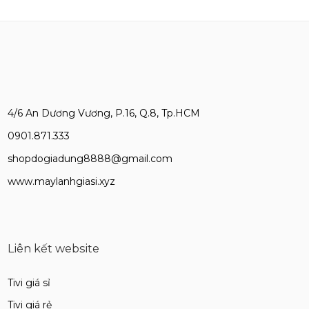
4/6 An Dương Vương, P.16, Q.8, Tp.HCM
0901.871.333
shopdogiadung8888@gmail.com
www.maylanhgiasi.xyz
Liên kết website
Tivi giá sỉ
Tivi giá rẻ