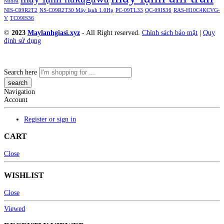
Midea
NIS-C09R2T2
NS-C09R2T30 Máy lạnh 1.0Hp
PC-09TL33
QC-09IS36
RAS-H10C4KCVG-
V
TC09IS36
©
2023
Maylanhgiasi.xyz
- All Right reserved.
Chính sách bảo mật
|
Quy
định sử dụng
Search here
Navigation
Account
Register or sign in
CART
Close
WISHLIST
Close
Viewed