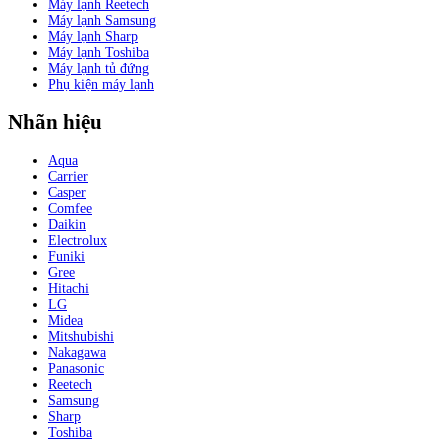
Máy lạnh Reetech
Máy lạnh Samsung
Máy lạnh Sharp
Máy lạnh Toshiba
Máy lạnh tủ đứng
Phụ kiện máy lạnh
Nhãn hiệu
Aqua
Carrier
Casper
Comfee
Daikin
Electrolux
Funiki
Gree
Hitachi
LG
Midea
Mitshubishi
Nakagawa
Panasonic
Reetech
Samsung
Sharp
Toshiba