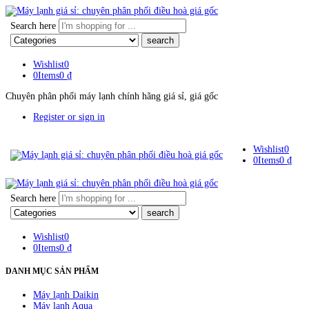
Search here
Wishlist
0
0
Items
0
₫
Chuyên phân phối máy lạnh chính hãng giá sỉ, giá gốc
Register or sign in
Wishlist
0
0
Items
0
₫
Search here
Wishlist
0
0
Items
0
₫
DANH MỤC SẢN PHẨM
Máy lạnh Daikin
Máy lạnh Aqua