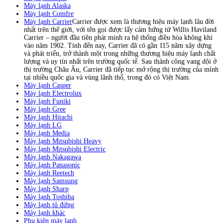
Máy lạnh Alaska
Máy lạnh Comfre
Máy lạnh Carrier
Carrier được xem là thương hiệu máy lạnh lâu đời
nhất trên thế giới, với tên gọi được lấy cảm hứng từ Willis Haviland
Carrier – người đầu tiên phát minh ra hệ thống điều hòa không khí
vào năm 1902. Tính đến nay, Carrier đã có gần 115 năm xây dựng
và phát triển, trở thành một trong những thương hiệu máy lạnh chất
lượng và uy tín nhất trên trường quốc tế. Sau thành công vang dội ở
thị trường Châu Âu, Carrier đã tiếp tục mở rộng thị trường của mình
tại nhiều quốc gia và vùng lãnh thổ, trong đó có Việt Nam.
Máy lạnh Casper
Máy lạnh Electrolux
Máy lạnh Funiki
Máy lạnh Gree
Máy lạnh Hitachi
Máy lạnh LG
Máy lạnh Media
Máy lạnh Mitsubishi Heavy
Máy lạnh Mitsubishi Electric
Máy lạnh Nakagawa
Máy lạnh Panasonic
Máy lạnh Reetech
Máy lạnh Samsung
Máy lạnh Sharp
Máy lạnh Toshiba
Máy lạnh tủ đứng
Máy lạnh khác
Phụ kiện máy lạnh