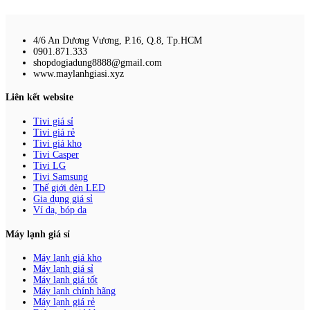
4/6 An Dương Vương, P.16, Q.8, Tp.HCM
0901.871.333
shopdogiadung8888@gmail.com
www.maylanhgiasi.xyz
Liên kết website
Tivi giá sỉ
Tivi giá rẻ
Tivi giá kho
Tivi Casper
Tivi LG
Tivi Samsung
Thế giới đèn LED
Gia dụng giá sỉ
Ví da, bóp da
Máy lạnh giá sỉ
Máy lạnh giá kho
Máy lạnh giá sỉ
Máy lạnh giá tốt
Máy lạnh chính hãng
Máy lạnh giá rẻ