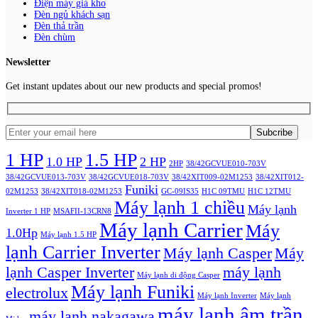
Điện máy giá kho
Đèn ngủ khách sạn
Đèn thả trần
Đèn chùm
Newsletter
Get instant updates about our new products and special promos!
1 HP
1.5 HP
1.0 HP
2 HP
2HP
38/42GCVUE010-703V
38/42GCVUE013-703V
38/42GCVUE018-703V
38/42XIT009-02M1253
38/42XIT012-
Funiki
02M1253
38/42XIT018-02M1253
GC-09IS35
H1C 09TMU
H1C 12TMU
Máy lạnh 1 chiều
Máy lạnh
Inverter 1 HP
MSAFII-13CRN8
Máy lạnh Carrier
Máy
1.0Hp
Máy lạnh 1.5 HP
lạnh Carrier Inverter
Máy lạnh Casper
Máy
lạnh Casper Inverter
máy lạnh
Máy lạnh di động Casper
Máy lạnh Funiki
electrolux
Máy lạnh Inverter
Máy lạnh
máy lạnh âm trần
máy lạnh nakagawa