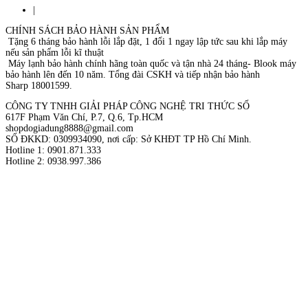
|
CHÍNH SÁCH BẢO HÀNH SẢN PHẨM
Tặng 6 tháng bảo hành lỗi lắp đặt, 1 đổi 1 ngay lập tức sau khi lắp máy
nếu sản phẩm lỗi kĩ thuật
Máy lạnh bảo hành chính hãng toàn quốc và tận nhà 24 tháng- Blook máy
bảo hành lên đến 10 năm. Tổng đài CSKH và tiếp nhận bảo hành
Sharp 18001599.
CÔNG TY TNHH GIẢI PHÁP CÔNG NGHỆ TRI THỨC SỐ
617F Phạm Văn Chí, P.7, Q.6, Tp.HCM
shopdogiadung8888@gmail.com
SỐ ĐKKD: 0309934090, nơi cấp: Sở KHĐT TP Hồ Chí Minh.
Hotline 1: 0901.871.333
Hotline 2: 0938.997.386