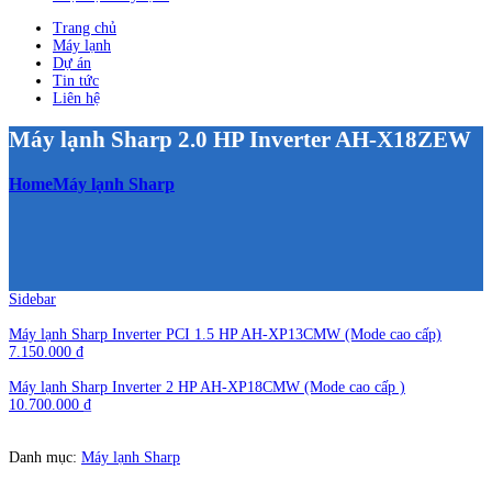
Trang chủ
Máy lạnh
Dự án
Tin tức
Liên hệ
Máy lạnh Sharp 2.0 HP Inverter AH-X18ZEW
Home
Máy lạnh Sharp
Sidebar
Máy lạnh Sharp Inverter PCI 1.5 HP AH-XP13CMW (Mode cao cấp)
7.150.000
₫
Máy lạnh Sharp Inverter 2 HP AH-XP18CMW (Mode cao cấp )
10.700.000
₫
Danh mục:
Máy lạnh Sharp