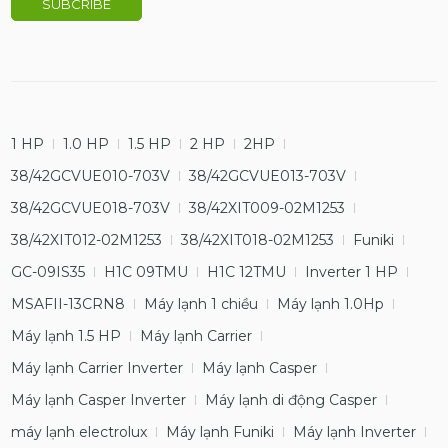
1 HP
1.0 HP
1.5 HP
2 HP
2HP
38/42GCVUE010-703V
38/42GCVUE013-703V
38/42GCVUE018-703V
38/42XIT009-02M1253
38/42XIT012-02M1253
38/42XIT018-02M1253
Funiki
GC-09IS35
H1C 09TMU
H1C 12TMU
Inverter 1 HP
MSAFII-13CRN8
Máy lạnh 1 chiều
Máy lạnh 1.0Hp
Máy lạnh 1.5 HP
Máy lạnh Carrier
Máy lạnh Carrier Inverter
Máy lạnh Casper
Máy lạnh Casper Inverter
Máy lạnh di động Casper
máy lạnh electrolux
Máy lạnh Funiki
Máy lạnh Inverter