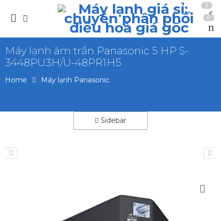
0
0
Máy lạnh âm trần Panasonic 5 HP S-
3448PU3H/U-48PR1H5
Home
Máy lạnh Panasonic
Sidebar