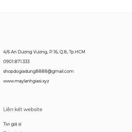
4/6 An Dương Vương, P.16, Q.8, Tp.HCM
0901.871.333
shopdogiadung8888@gmail.com
www.maylanhgiasi.xyz
Liên kết website
Tivi giá sỉ