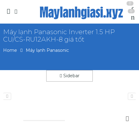
0
0
Máy lạnh Panasonic Inverter 1.5 HP
CU/CS-RU12AKH-8 giá tốt
Home
Máy lạnh Panasonic
Sidebar