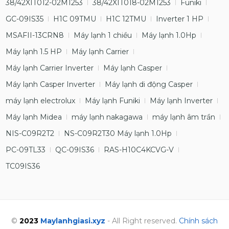
38/42XIT012-02M1253
38/42XIT018-02M1253
Funiki
GC-09IS35
H1C 09TMU
H1C 12TMU
Inverter 1 HP
MSAFII-13CRN8
Máy lạnh 1 chiều
Máy lạnh 1.0Hp
Máy lạnh 1.5 HP
Máy lạnh Carrier
Máy lạnh Carrier Inverter
Máy lạnh Casper
Máy lạnh Casper Inverter
Máy lạnh di động Casper
máy lạnh electrolux
Máy lạnh Funiki
Máy lạnh Inverter
Máy lạnh Midea
máy lạnh nakagawa
máy lạnh âm trần
NIS-C09R2T2
NS-C09R2T30 Máy lạnh 1.0Hp
PC-09TL33
QC-09IS36
RAS-H10C4KCVG-V
TC09IS36
©
2023
Maylanhgiasi.xyz
- All Right reserved.
Chính sách