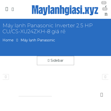
0
0
Máy lạnh Panasonic Inverter 2.5 HP
CU/CS-XU24ZKH-8 giá rẻ
Home
Máy lạnh Panasonic
Sidebar