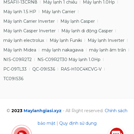
MSAFII-13CRN8
Máy lạnh 1 chiều
Máy lạnh 1.0Hp
Máy lạnh 1.5 HP
Máy lạnh Carrier
Máy lạnh Carrier Inverter
Máy lạnh Casper
Máy lạnh Casper Inverter
Máy lạnh di động Casper
máy lạnh electrolux
Máy lạnh Funiki
Máy lạnh Inverter
Máy lạnh Midea
máy lạnh nakagawa
máy lạnh âm trần
NIS-C09R2T2
NS-C09R2T30 Máy lạnh 1.0Hp
PC-09TL33
QC-09IS36
RAS-H10C4KCVG-V
TC09IS36
©
2023
Maylanhgiasi.xyz
- All Right reserved.
Chính sách
bảo mật
|
Quy định sử dụng