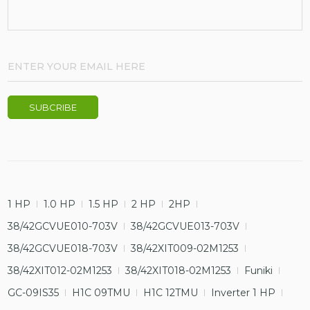
1 HP
1.0 HP
1.5 HP
2 HP
2HP
38/42GCVUE010-703V
38/42GCVUE013-703V
38/42GCVUE018-703V
38/42XIT009-02M1253
38/42XIT012-02M1253
38/42XIT018-02M1253
Funiki
GC-09IS35
H1C 09TMU
H1C 12TMU
Inverter 1 HP