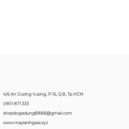
4/6 An Dương Vương, P.16, Q.8, Tp.HCM
0901.871.333
shopdogiadung8888@gmail.com
www.maylanhgiasi.xyz