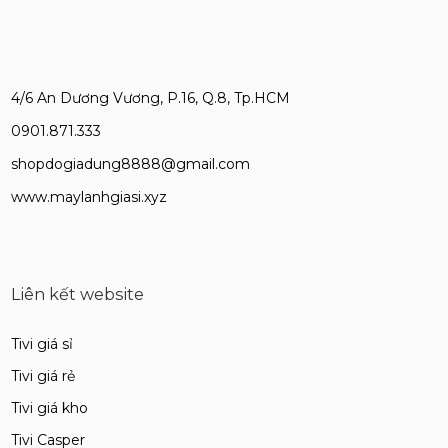
4/6 An Dương Vương, P.16, Q.8, Tp.HCM
0901.871.333
shopdogiadung8888@gmail.com
www.maylanhgiasi.xyz
Liên kết website
Tivi giá sỉ
Tivi giá rẻ
Tivi giá kho
Tivi Casper