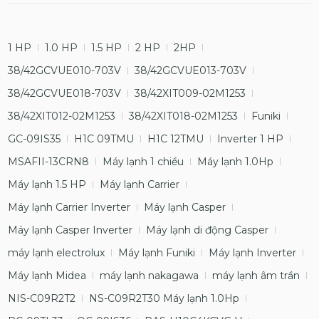
1 HP
1.0 HP
1.5 HP
2 HP
2HP
38/42GCVUE010-703V
38/42GCVUE013-703V
38/42GCVUE018-703V
38/42XIT009-02M1253
38/42XIT012-02M1253
38/42XIT018-02M1253
Funiki
GC-09IS35
H1C 09TMU
H1C 12TMU
Inverter 1 HP
MSAFII-13CRN8
Máy lạnh 1 chiều
Máy lạnh 1.0Hp
Máy lạnh 1.5 HP
Máy lạnh Carrier
Máy lạnh Carrier Inverter
Máy lạnh Casper
Máy lạnh Casper Inverter
Máy lạnh di động Casper
máy lạnh electrolux
Máy lạnh Funiki
Máy lạnh Inverter
Máy lạnh Midea
máy lạnh nakagawa
máy lạnh âm trần
NIS-C09R2T2
NS-C09R2T30 Máy lạnh 1.0Hp