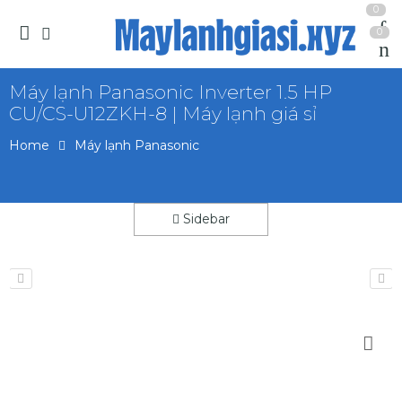
0
0
Máy lạnh Panasonic Inverter 1.5 HP
CU/CS-U12ZKH-8 | Máy lạnh giá sỉ
Home
Máy lạnh Panasonic
Sidebar