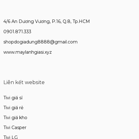
4/6 An Dương Vương, P.16, Q.8, Tp.HCM
0901.871.333
shopdogiadung8888@gmail.com
www.maylanhgiasi.xyz
Liên kết website
Tivi giá sỉ
Tivi giá rẻ
Tivi giá kho
Tivi Casper
Tivi LG