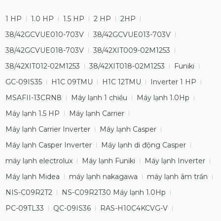
1 HP
1.0 HP
1.5 HP
2 HP
2HP
38/42GCVUE010-703V
38/42GCVUE013-703V
38/42GCVUE018-703V
38/42XIT009-02M1253
38/42XIT012-02M1253
38/42XIT018-02M1253
Funiki
GC-09IS35
H1C 09TMU
H1C 12TMU
Inverter 1 HP
MSAFII-13CRN8
Máy lạnh 1 chiều
Máy lạnh 1.0Hp
Máy lạnh 1.5 HP
Máy lạnh Carrier
Máy lạnh Carrier Inverter
Máy lạnh Casper
Máy lạnh Casper Inverter
Máy lạnh di động Casper
máy lạnh electrolux
Máy lạnh Funiki
Máy lạnh Inverter
Máy lạnh Midea
máy lạnh nakagawa
máy lạnh âm trần
NIS-C09R2T2
NS-C09R2T30 Máy lạnh 1.0Hp
PC-09TL33
QC-09IS36
RAS-H10C4KCVG-V