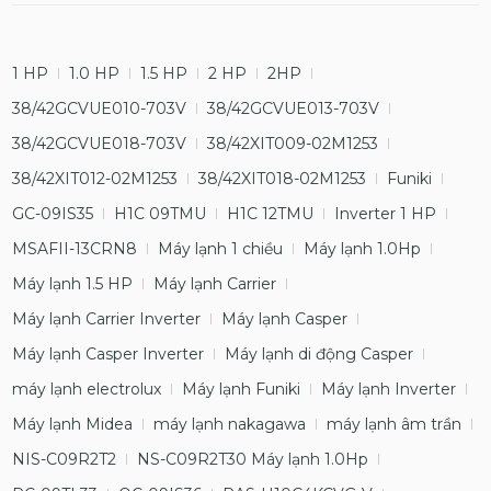
1 HP
1.0 HP
1.5 HP
2 HP
2HP
38/42GCVUE010-703V
38/42GCVUE013-703V
38/42GCVUE018-703V
38/42XIT009-02M1253
38/42XIT012-02M1253
38/42XIT018-02M1253
Funiki
GC-09IS35
H1C 09TMU
H1C 12TMU
Inverter 1 HP
MSAFII-13CRN8
Máy lạnh 1 chiều
Máy lạnh 1.0Hp
Máy lạnh 1.5 HP
Máy lạnh Carrier
Máy lạnh Carrier Inverter
Máy lạnh Casper
Máy lạnh Casper Inverter
Máy lạnh di động Casper
máy lạnh electrolux
Máy lạnh Funiki
Máy lạnh Inverter
Máy lạnh Midea
máy lạnh nakagawa
máy lạnh âm trần
NIS-C09R2T2
NS-C09R2T30 Máy lạnh 1.0Hp