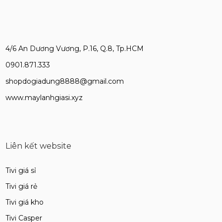
4/6 An Dương Vương, P.16, Q.8, Tp.HCM
0901.871.333
shopdogiadung8888@gmail.com
www.maylanhgiasi.xyz
Liên kết website
Tivi giá sỉ
Tivi giá rẻ
Tivi giá kho
Tivi Casper