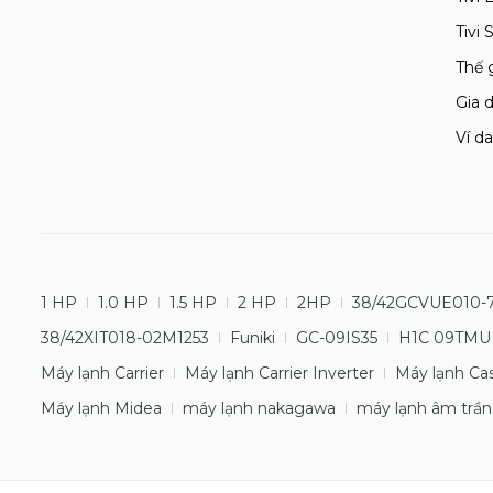
Tivi
Thế 
Gia d
Ví da
1 HP
1.0 HP
1.5 HP
2 HP
2HP
38/42GCVUE010-
38/42XIT018-02M1253
Funiki
GC-09IS35
H1C 09TMU
Máy lạnh Carrier
Máy lạnh Carrier Inverter
Máy lạnh Ca
Máy lạnh Midea
máy lạnh nakagawa
máy lạnh âm trần