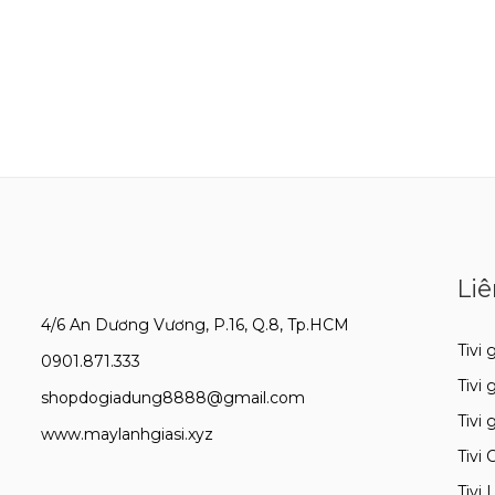
Liê
4/6 An Dương Vương, P.16, Q.8, Tp.HCM
Tivi g
0901.871.333
Tivi 
shopdogiadung8888@gmail.com
Tivi 
www.maylanhgiasi.xyz
Tivi 
Tivi 