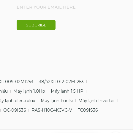
XIT009-02M1253
38/42XIT012-02M1253
hiều
Máy lạnh 1.0Hp
Máy lạnh 1.5 HP
y lạnh electrolux
Máy lạnh Funiki
Máy lạnh Inverter
QC-09IS36
RAS-H10C4KCVG-V
TC09IS36