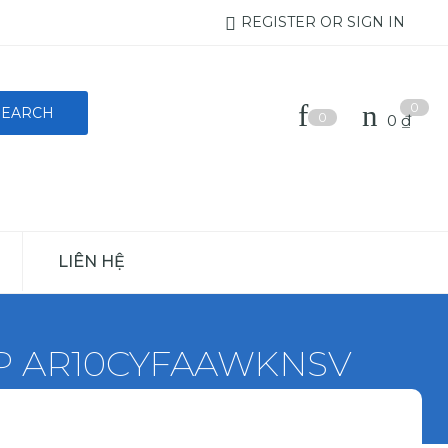
REGISTER OR SIGN IN
0
0
0
₫
LIÊN HỆ
 HP AR10CYFAAWKNSV