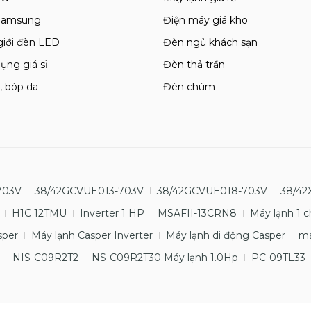
 Samsung
Điện máy giá kho
giới đèn LED
Đèn ngủ khách sạn
ụng giá sỉ
Đèn thả trần
, bóp da
Đèn chùm
703V
38/42GCVUE013-703V
38/42GCVUE018-703V
38/42
H1C 12TMU
Inverter 1 HP
MSAFII-13CRN8
Máy lạnh 1 c
sper
Máy lạnh Casper Inverter
Máy lạnh di động Casper
má
NIS-C09R2T2
NS-C09R2T30 Máy lạnh 1.0Hp
PC-09TL33