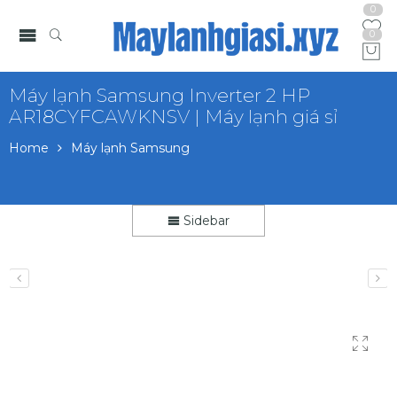
0
0
Máy lạnh Samsung Inverter 2 HP
AR18CYFCAWKNSV | Máy lạnh giá sỉ
Home
Máy lạnh Samsung
Sidebar