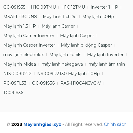
GC-09IS35
H1C 09TMU
H1C 12TMU
Inverter 1 HP
MSAFII-13CRN8
Máy lạnh 1 chiều
Máy lạnh 1.0Hp
Máy lạnh 1.5 HP
Máy lạnh Carrier
Máy lạnh Carrier Inverter
Máy lạnh Casper
Máy lạnh Casper Inverter
Máy lạnh di động Casper
máy lạnh electrolux
Máy lạnh Funiki
Máy lạnh Inverter
Máy lạnh Midea
máy lạnh nakagawa
máy lạnh âm trần
NIS-C09R2T2
NS-C09R2T30 Máy lạnh 1.0Hp
PC-09TL33
QC-09IS36
RAS-H10C4KCVG-V
TC09IS36
©
2023
Maylanhgiasi.xyz
- All Right reserved.
Chính sách