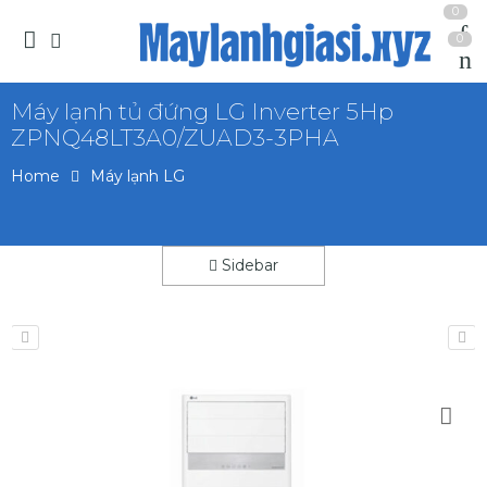
0
0
Máy lạnh tủ đứng LG Inverter 5Hp
ZPNQ48LT3A0/ZUAD3-3PHA
Home
Máy lạnh LG
Sidebar