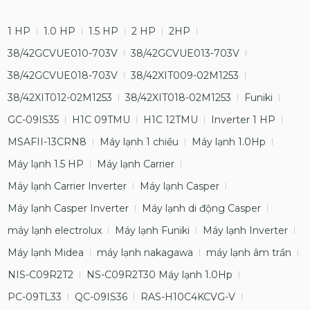
1 HP
1.0 HP
1.5 HP
2 HP
2HP
38/42GCVUE010-703V
38/42GCVUE013-703V
38/42GCVUE018-703V
38/42XIT009-02M1253
38/42XIT012-02M1253
38/42XIT018-02M1253
Funiki
GC-09IS35
H1C 09TMU
H1C 12TMU
Inverter 1 HP
MSAFII-13CRN8
Máy lạnh 1 chiều
Máy lạnh 1.0Hp
Máy lạnh 1.5 HP
Máy lạnh Carrier
Máy lạnh Carrier Inverter
Máy lạnh Casper
Máy lạnh Casper Inverter
Máy lạnh di động Casper
máy lạnh electrolux
Máy lạnh Funiki
Máy lạnh Inverter
Máy lạnh Midea
máy lạnh nakagawa
máy lạnh âm trần
NIS-C09R2T2
NS-C09R2T30 Máy lạnh 1.0Hp
PC-09TL33
QC-09IS36
RAS-H10C4KCVG-V