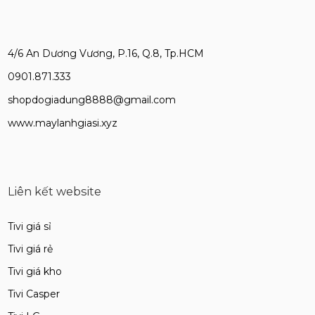
4/6 An Dương Vương, P.16, Q.8, Tp.HCM
0901.871.333
shopdogiadung8888@gmail.com
www.maylanhgiasi.xyz
Liên kết website
Tivi giá sỉ
Tivi giá rẻ
Tivi giá kho
Tivi Casper