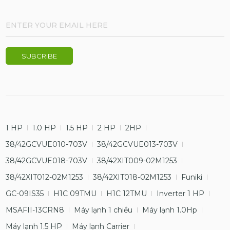
1 HP
1.0 HP
1.5 HP
2 HP
2HP
38/42GCVUE010-703V
38/42GCVUE013-703V
38/42GCVUE018-703V
38/42XIT009-02M1253
38/42XIT012-02M1253
38/42XIT018-02M1253
Funiki
GC-09IS35
H1C 09TMU
H1C 12TMU
Inverter 1 HP
MSAFII-13CRN8
Máy lạnh 1 chiều
Máy lạnh 1.0Hp
Máy lạnh 1.5 HP
Máy lạnh Carrier