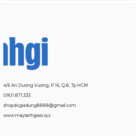
4/6 An Dương Vương, P.16, Q.8, Tp.HCM
0901.871.333
shopdogiadung8888@gmail.com
www.maylanhgiasi.xyz