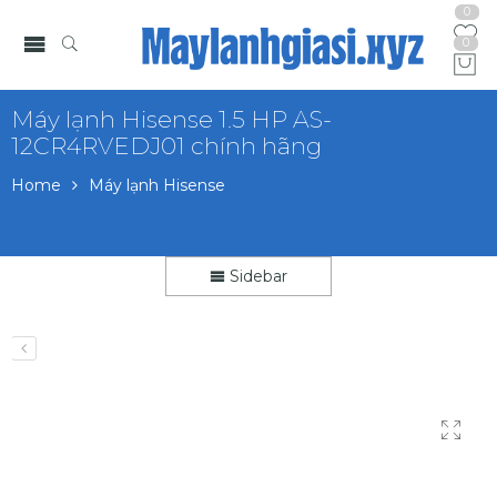
0
0
Máy lạnh Hisense 1.5 HP AS-
12CR4RVEDJ01 chính hãng
Home
Máy lạnh Hisense
Sidebar