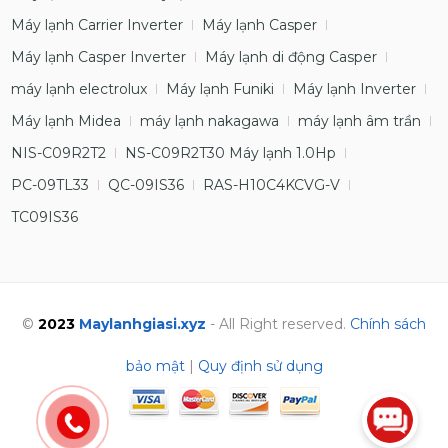
Máy lạnh Carrier Inverter
Máy lạnh Casper
Máy lạnh Casper Inverter
Máy lạnh di động Casper
máy lạnh electrolux
Máy lạnh Funiki
Máy lạnh Inverter
Máy lạnh Midea
máy lạnh nakagawa
máy lạnh âm trần
NIS-C09R2T2
NS-C09R2T30 Máy lạnh 1.0Hp
PC-09TL33
QC-09IS36
RAS-H10C4KCVG-V
TC09IS36
©
2023
Maylanhgiasi.xyz
- All Right reserved.
Chính sách
bảo mật
|
Quy định sử dụng