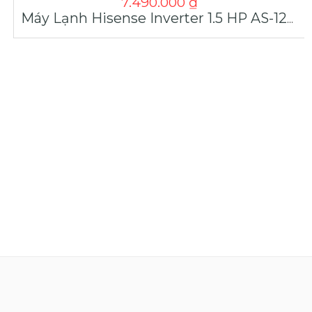
7.490.000
₫
Máy Lạnh Hisense Inverter 1.5 HP AS-12TR4RYDTU00B Giá Tốt