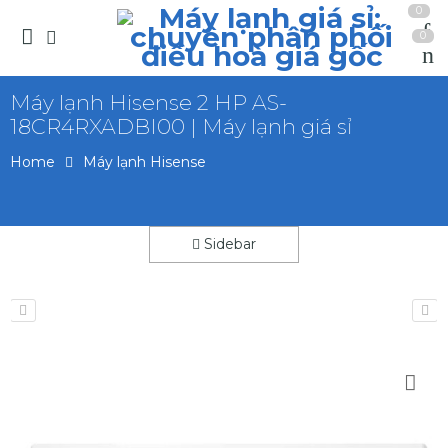
0
0
Máy lạnh Hisense 2 HP AS-
18CR4RXADBI00 | Máy lạnh giá sỉ
Home
Máy lạnh Hisense
Sidebar