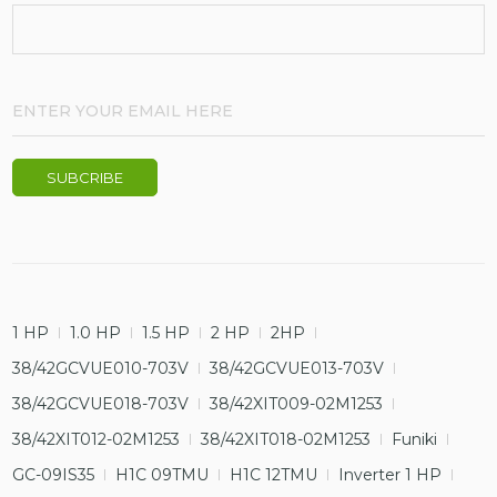
1 HP
1.0 HP
1.5 HP
2 HP
2HP
38/42GCVUE010-703V
38/42GCVUE013-703V
38/42GCVUE018-703V
38/42XIT009-02M1253
38/42XIT012-02M1253
38/42XIT018-02M1253
Funiki
GC-09IS35
H1C 09TMU
H1C 12TMU
Inverter 1 HP