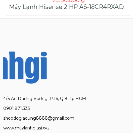
12.390.000
₫
Máy Lạnh Hisense 2 HP AS-18CR4RXADBI00 | Máy Lạnh Giá Sỉ
4/6 An Dương Vương, P.16, Q.8, Tp.HCM
0901.871.333
shopdogiadung8888@gmail.com
www.maylanhgiasi.xyz