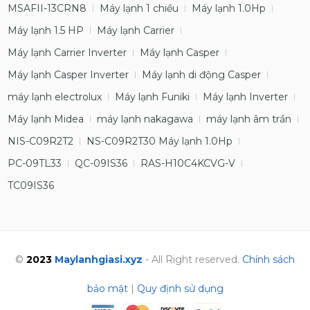
MSAFII-13CRN8
Máy lạnh 1 chiều
Máy lạnh 1.0Hp
Máy lạnh 1.5 HP
Máy lạnh Carrier
Máy lạnh Carrier Inverter
Máy lạnh Casper
Máy lạnh Casper Inverter
Máy lạnh di động Casper
máy lạnh electrolux
Máy lạnh Funiki
Máy lạnh Inverter
Máy lạnh Midea
máy lạnh nakagawa
máy lạnh âm trần
NIS-C09R2T2
NS-C09R2T30 Máy lạnh 1.0Hp
PC-09TL33
QC-09IS36
RAS-H10C4KCVG-V
TC09IS36
©
2023
Maylanhgiasi.xyz
- All Right reserved.
Chính sách
bảo mật
|
Quy định sử dụng