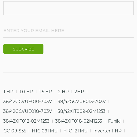
1 HP
1.0 HP
1.5 HP
2 HP
2HP
38/42GCVUE010-703V
38/42GCVUE013-703V
38/42GCVUE018-703V
38/42XIT009-02M1253
38/42XIT012-02M1253
38/42XIT018-02M1253
Funiki
GC-09IS35
H1C 09TMU
H1C 12TMU
Inverter 1 HP