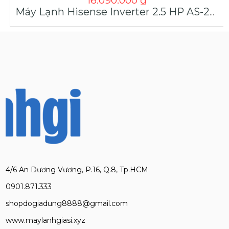
16.090.000
₫
Máy Lạnh Hisense Inverter 2.5 HP AS-24TR4RXB00 Giá Tốt
4/6 An Dương Vương, P.16, Q.8, Tp.HCM
0901.871.333
shopdogiadung8888@gmail.com
www.maylanhgiasi.xyz