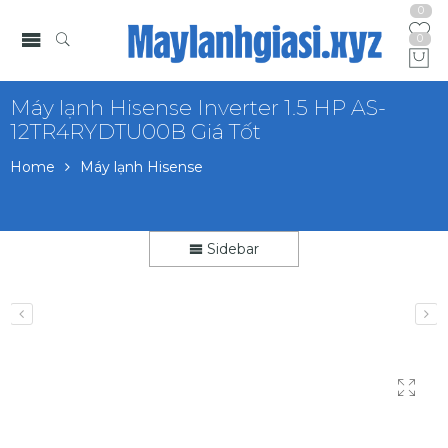
0
0
Máy lạnh Hisense Inverter 1.5 HP AS-
12TR4RYDTU00B Giá Tốt
Home
Máy lạnh Hisense
Sidebar