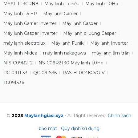
MSAFII-13CRN8
Máy lạnh 1 chiều
Máy lạnh 1.0Hp
Máy lạnh 1.5 HP
Máy lạnh Carrier
Máy lạnh Carrier Inverter
Máy lạnh Casper
Máy lạnh Casper Inverter
Máy lạnh di động Casper
máy lạnh electrolux
Máy lạnh Funiki
Máy lạnh Inverter
Máy lạnh Midea
máy lạnh nakagawa
máy lạnh âm trần
NIS-C09R2T2
NS-C09R2T30 Máy lạnh 1.0Hp
PC-09TL33
QC-09IS36
RAS-H10C4KCVG-V
TC09IS36
©
2023
Maylanhgiasi.xyz
- All Right reserved.
Chính sách
bảo mật
|
Quy định sử dụng