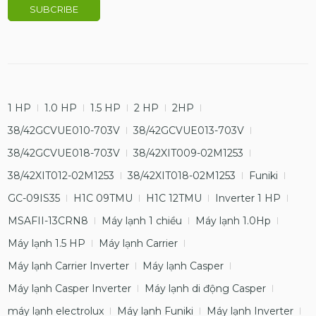
1 HP
1.0 HP
1.5 HP
2 HP
2HP
38/42GCVUE010-703V
38/42GCVUE013-703V
38/42GCVUE018-703V
38/42XIT009-02M1253
38/42XIT012-02M1253
38/42XIT018-02M1253
Funiki
GC-09IS35
H1C 09TMU
H1C 12TMU
Inverter 1 HP
MSAFII-13CRN8
Máy lạnh 1 chiều
Máy lạnh 1.0Hp
Máy lạnh 1.5 HP
Máy lạnh Carrier
Máy lạnh Carrier Inverter
Máy lạnh Casper
Máy lạnh Casper Inverter
Máy lạnh di động Casper
máy lạnh electrolux
Máy lạnh Funiki
Máy lạnh Inverter