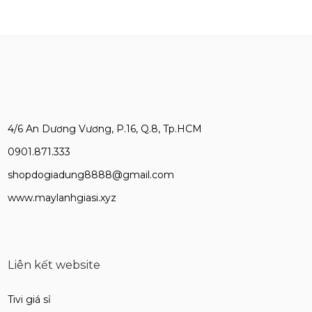
4/6 An Dương Vương, P.16, Q.8, Tp.HCM
0901.871.333
shopdogiadung8888@gmail.com
www.maylanhgiasi.xyz
Liên kết website
Tivi giá sỉ