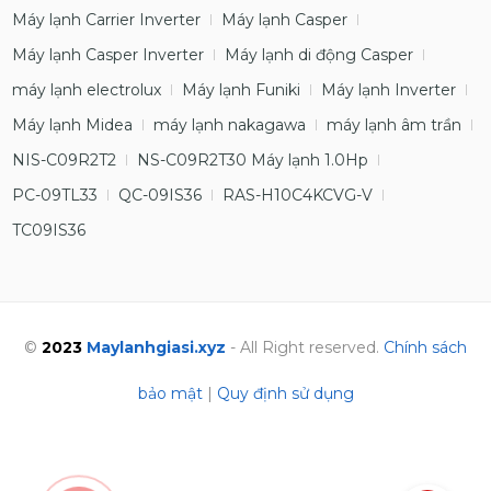
Máy lạnh Carrier Inverter
Máy lạnh Casper
Máy lạnh Casper Inverter
Máy lạnh di động Casper
máy lạnh electrolux
Máy lạnh Funiki
Máy lạnh Inverter
Máy lạnh Midea
máy lạnh nakagawa
máy lạnh âm trần
NIS-C09R2T2
NS-C09R2T30 Máy lạnh 1.0Hp
PC-09TL33
QC-09IS36
RAS-H10C4KCVG-V
TC09IS36
©
2023
Maylanhgiasi.xyz
- All Right reserved.
Chính sách
bảo mật
|
Quy định sử dụng