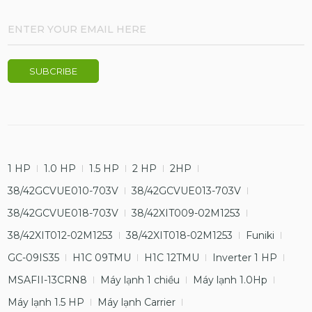
1 HP
1.0 HP
1.5 HP
2 HP
2HP
38/42GCVUE010-703V
38/42GCVUE013-703V
38/42GCVUE018-703V
38/42XIT009-02M1253
38/42XIT012-02M1253
38/42XIT018-02M1253
Funiki
GC-09IS35
H1C 09TMU
H1C 12TMU
Inverter 1 HP
MSAFII-13CRN8
Máy lạnh 1 chiều
Máy lạnh 1.0Hp
Máy lạnh 1.5 HP
Máy lạnh Carrier