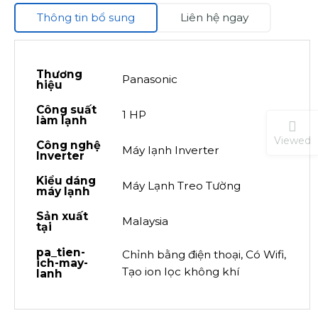
Thông tin bổ sung
Liên hệ ngay
Thương
Panasonic
hiệu
Công suất
1 HP
làm lạnh
Viewed
Công nghệ
Máy lạnh Inverter
Inverter
Kiểu dáng
Máy Lạnh Treo Tường
máy lạnh
Sản xuất
Malaysia
tại
pa_tien-
Chỉnh bằng điện thoại, Có Wifi,
ich-may-
Tạo ion lọc không khí
lanh