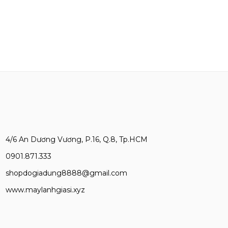
4/6 An Dương Vương, P.16, Q.8, Tp.HCM
0901.871.333
shopdogiadung8888@gmail.com
www.maylanhgiasi.xyz