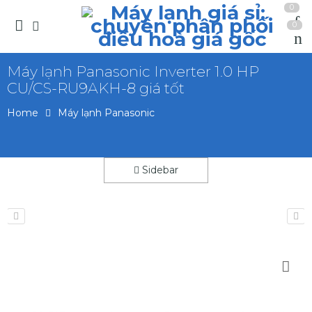
0
0
Máy lạnh Panasonic Inverter 1.0 HP
CU/CS-RU9AKH-8 giá tốt
Home
Máy lạnh Panasonic
Sidebar