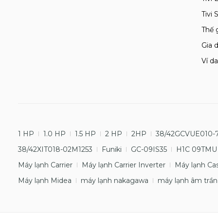
Tivi
Thế 
Gia d
Ví da
1 HP
1.0 HP
1.5 HP
2 HP
2HP
38/42GCVUE010-
38/42XIT018-02M1253
Funiki
GC-09IS35
H1C 09TMU
Máy lạnh Carrier
Máy lạnh Carrier Inverter
Máy lạnh Ca
Máy lạnh Midea
máy lạnh nakagawa
máy lạnh âm trần