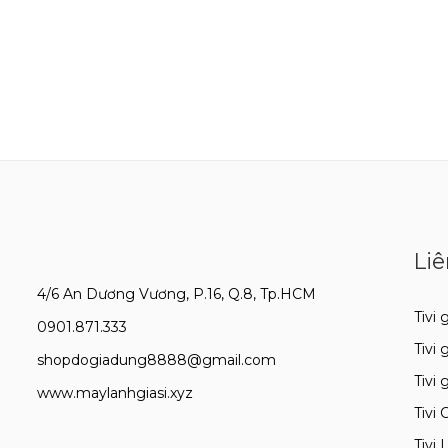
Liê
4/6 An Dương Vương, P.16, Q.8, Tp.HCM
Tivi g
0901.871.333
Tivi 
shopdogiadung8888@gmail.com
Tivi 
www.maylanhgiasi.xyz
Tivi 
Tivi 