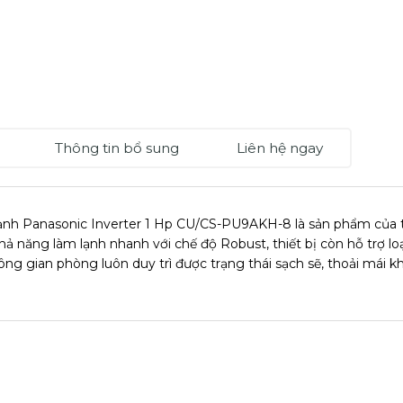
Thông tin bổ sung
Liên hệ ngay
nh Panasonic Inverter 1 Hp CU/CS-PU9AKH-8 là sản phẩm của th
hả năng làm lạnh nhanh với chế độ Robust, thiết bị còn hỗ trợ l
ông gian phòng luôn duy trì được trạng thái sạch sẽ, thoải mái k