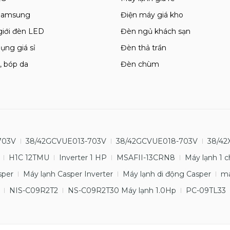
 Samsung
Điện máy giá kho
giới đèn LED
Đèn ngủ khách sạn
ụng giá sỉ
Đèn thả trần
, bóp da
Đèn chùm
703V
38/42GCVUE013-703V
38/42GCVUE018-703V
38/42
H1C 12TMU
Inverter 1 HP
MSAFII-13CRN8
Máy lạnh 1 c
sper
Máy lạnh Casper Inverter
Máy lạnh di động Casper
má
NIS-C09R2T2
NS-C09R2T30 Máy lạnh 1.0Hp
PC-09TL33