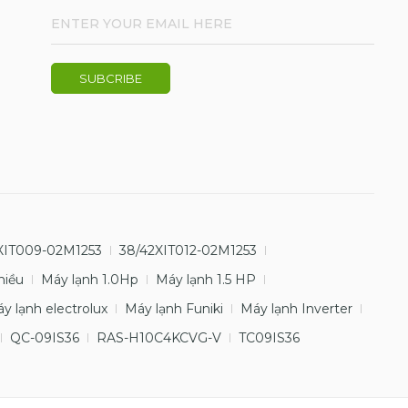
XIT009-02M1253
38/42XIT012-02M1253
hiều
Máy lạnh 1.0Hp
Máy lạnh 1.5 HP
y lạnh electrolux
Máy lạnh Funiki
Máy lạnh Inverter
QC-09IS36
RAS-H10C4KCVG-V
TC09IS36