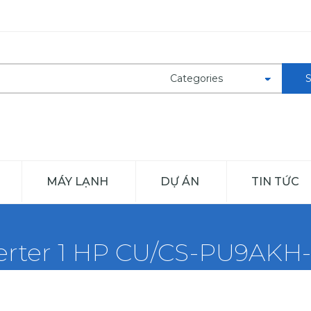
MÁY LẠNH
DỰ ÁN
TIN TỨC
rter 1 HP CU/CS-PU9AKH-8 