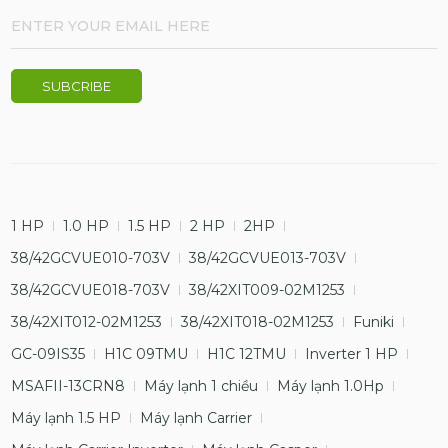
1 HP
1.0 HP
1.5 HP
2 HP
2HP
38/42GCVUE010-703V
38/42GCVUE013-703V
38/42GCVUE018-703V
38/42XIT009-02M1253
38/42XIT012-02M1253
38/42XIT018-02M1253
Funiki
GC-09IS35
H1C 09TMU
H1C 12TMU
Inverter 1 HP
MSAFII-13CRN8
Máy lạnh 1 chiều
Máy lạnh 1.0Hp
Máy lạnh 1.5 HP
Máy lạnh Carrier