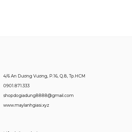
4/6 An Dương Vương, P.16, Q.8, Tp.HCM
0901.871.333
shopdogiadung8888@gmail.com
www.maylanhgiasi.xyz