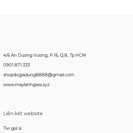
4/6 An Dương Vương, P.16, Q.8, Tp.HCM
0901.871.333
shopdogiadung8888@gmail.com
www.maylanhgiasi.xyz
Liên kết website
Tivi giá sỉ