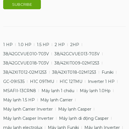
1 HP
1.0 HP
1.5 HP
2 HP
2HP
38/42GCVUE010-703V
38/42GCVUE013-703V
38/42GCVUE018-703V
38/42XIT009-02M1253
38/42XIT012-02M1253
38/42XIT018-02M1253
Funiki
GC-09IS35
H1C 09TMU
H1C 12TMU
Inverter 1 HP
MSAFII-13CRN8
Máy lạnh 1 chiều
Máy lạnh 1.0Hp
Máy lạnh 1.5 HP
Máy lạnh Carrier
Máy lạnh Carrier Inverter
Máy lạnh Casper
Máy lạnh Casper Inverter
Máy lạnh di động Casper
máy lạnh electrolux
Máy lạnh Funiki
Máy lạnh Inverter