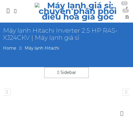
0
0
Máy lạnh Hitachi Inverter 2.5 HP RAS-
XJ24CKV | Máy lạnh giá sỉ
Home
Máy lạnh Hitachi
Sidebar