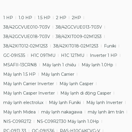
1 HP
1.0 HP
1.5 HP
2 HP
2HP
38/42GCVUE010-703V
38/42GCVUE013-703V
38/42GCVUE018-703V
38/42XIT009-02M1253
38/42XIT012-02M1253
38/42XIT018-02M1253
Funiki
GC-09IS35
H1C 09TMU
H1C 12TMU
Inverter 1 HP
MSAFII-13CRN8
Máy lạnh 1 chiều
Máy lạnh 1.0Hp
Máy lạnh 1.5 HP
Máy lạnh Carrier
Máy lạnh Carrier Inverter
Máy lạnh Casper
Máy lạnh Casper Inverter
Máy lạnh di động Casper
máy lạnh electrolux
Máy lạnh Funiki
Máy lạnh Inverter
Máy lạnh Midea
máy lạnh nakagawa
máy lạnh âm trần
NIS-C09R2T2
NS-C09R2T30 Máy lạnh 1.0Hp
PC-09TL33
QC-09IS36
RAS-H10C4KCVG-V