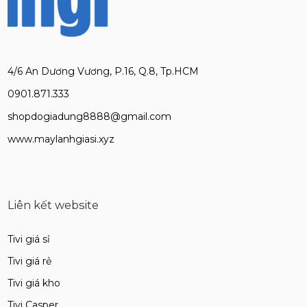
4/6 An Dương Vương, P.16, Q.8, Tp.HCM
0901.871.333
shopdogiadung8888@gmail.com
www.maylanhgiasi.xyz
Liên kết website
Tivi giá sỉ
Tivi giá rẻ
Tivi giá kho
Tivi Casper