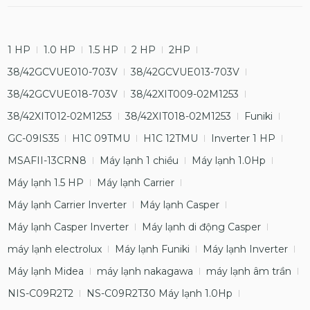
1 HP
1.0 HP
1.5 HP
2 HP
2HP
38/42GCVUE010-703V
38/42GCVUE013-703V
38/42GCVUE018-703V
38/42XIT009-02M1253
38/42XIT012-02M1253
38/42XIT018-02M1253
Funiki
GC-09IS35
H1C 09TMU
H1C 12TMU
Inverter 1 HP
MSAFII-13CRN8
Máy lạnh 1 chiều
Máy lạnh 1.0Hp
Máy lạnh 1.5 HP
Máy lạnh Carrier
Máy lạnh Carrier Inverter
Máy lạnh Casper
Máy lạnh Casper Inverter
Máy lạnh di động Casper
máy lạnh electrolux
Máy lạnh Funiki
Máy lạnh Inverter
Máy lạnh Midea
máy lạnh nakagawa
máy lạnh âm trần
NIS-C09R2T2
NS-C09R2T30 Máy lạnh 1.0Hp