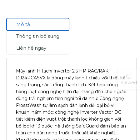
Mô tả
Thông tin bổ sung
Liên hệ ngay
Máy lạnh Hitachi Inverter 2.5 HP RAC/RAK-
DJ24PCASVX là dòng máy lạnh 1 chiều với thiết kế
Viewed
sang trọng, sắc Trắng thanh lịch. Kết hợp cùng
hàng loạt công nghệ hiện đại mang đến cho người
dùng trải nghiệm tiện nghi tối đa như: Công nghệ
FrosstWash tự làm sạch dàn lạnh để loại bỏ vi
khuẩn, nấm mốc; công nghệ Inverter Vector DC
tiết kiệm điện vượt trội; thanh lọc không gian với
bộ lọc khí 3 bước; hệ thống SafeGuard đảm bảo an
toàn cho dàn nóng trước thời tiết khắc nghiệt,…
Khi sở hữu chiếc máy lạnh inverter này, gia đình