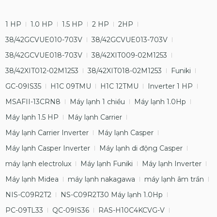
1 HP
1.0 HP
1.5 HP
2 HP
2HP
38/42GCVUE010-703V
38/42GCVUE013-703V
38/42GCVUE018-703V
38/42XIT009-02M1253
38/42XIT012-02M1253
38/42XIT018-02M1253
Funiki
GC-09IS35
H1C 09TMU
H1C 12TMU
Inverter 1 HP
MSAFII-13CRN8
Máy lạnh 1 chiều
Máy lạnh 1.0Hp
Máy lạnh 1.5 HP
Máy lạnh Carrier
Máy lạnh Carrier Inverter
Máy lạnh Casper
Máy lạnh Casper Inverter
Máy lạnh di động Casper
máy lạnh electrolux
Máy lạnh Funiki
Máy lạnh Inverter
Máy lạnh Midea
máy lạnh nakagawa
máy lạnh âm trần
NIS-C09R2T2
NS-C09R2T30 Máy lạnh 1.0Hp
PC-09TL33
QC-09IS36
RAS-H10C4KCVG-V