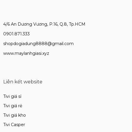
4/6 An Dương Vương, P.16, Q.8, Tp.HCM
0901.871.333
shopdogiadung8888@gmail.com
www.maylanhgiasi.xyz
Liên kết website
Tivi giá sỉ
Tivi giá rẻ
Tivi giá kho
Tivi Casper