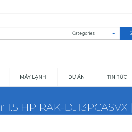
MÁY LẠNH
DỰ ÁN
TIN TỨC
er 1.5 HP RAK-DJ13PCASVX |