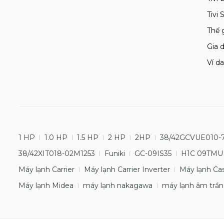
Tivi
Thế 
Gia d
Ví da
1 HP
1.0 HP
1.5 HP
2 HP
2HP
38/42GCVUE010-
38/42XIT018-02M1253
Funiki
GC-09IS35
H1C 09TMU
Máy lạnh Carrier
Máy lạnh Carrier Inverter
Máy lạnh Ca
Máy lạnh Midea
máy lạnh nakagawa
máy lạnh âm trần