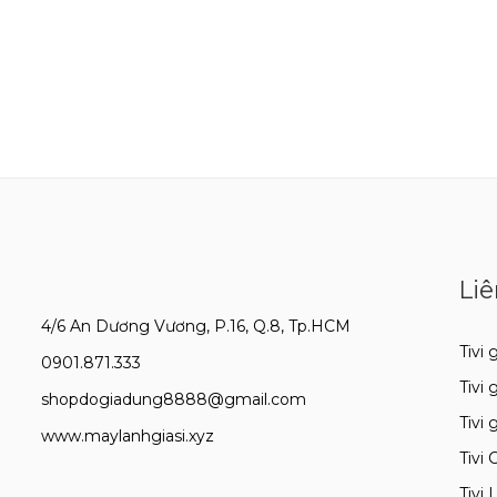
Liê
4/6 An Dương Vương, P.16, Q.8, Tp.HCM
Tivi g
0901.871.333
Tivi 
shopdogiadung8888@gmail.com
Tivi 
www.maylanhgiasi.xyz
Tivi 
Tivi 