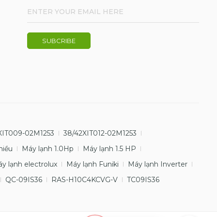
XIT009-02M1253
38/42XIT012-02M1253
hiều
Máy lạnh 1.0Hp
Máy lạnh 1.5 HP
y lạnh electrolux
Máy lạnh Funiki
Máy lạnh Inverter
QC-09IS36
RAS-H10C4KCVG-V
TC09IS36