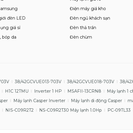
 Samsung
Điện máy giá kho
giới đèn LED
Đèn ngủ khách sạn
ụng giá sỉ
Đèn thả trần
, bóp da
Đèn chùm
703V
38/42GCVUE013-703V
38/42GCVUE018-703V
38/42
H1C 12TMU
Inverter 1 HP
MSAFII-13CRN8
Máy lạnh 1 c
sper
Máy lạnh Casper Inverter
Máy lạnh di động Casper
má
NIS-C09R2T2
NS-C09R2T30 Máy lạnh 1.0Hp
PC-09TL33