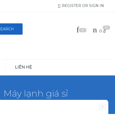
REGISTER OR SIGN IN
0
0
0
₫
LIÊN HỆ
 Máy lạnh giá sỉ